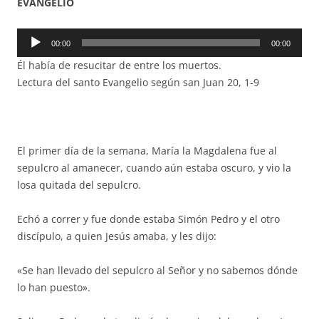
EVANGELIO
Reproductor
00:00
00:00
de
Él había de resucitar de entre los muertos.
audio
Lectura del santo Evangelio según san Juan 20, 1-9
El primer día de la semana, María la Magdalena fue al
sepulcro al amanecer, cuando aún estaba oscuro, y vio la
losa quitada del sepulcro.
Echó a correr y fue donde estaba Simón Pedro y el otro
discípulo, a quien Jesús amaba, y les dijo:
«Se han llevado del sepulcro al Señor y no sabemos dónde
lo han puesto».