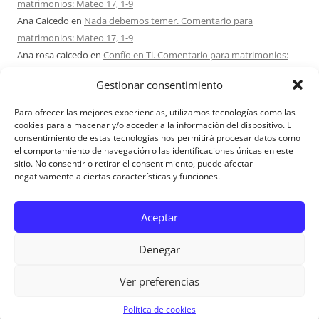
matrimonios: Mateo 17, 1-9
Ana Caicedo
en
Nada debemos temer. Comentario para
matrimonios: Mateo 17, 1-9
Ana rosa caicedo
en
Confío en Ti. Comentario para matrimonios:
Mateo 15, 21-28
Gestionar consentimiento
Ignacio monzón
en
¿Ser o hacer? Comentario para Matrimonios:
Mateo 15, 1-2. 10-14
Para ofrecer las mejores experiencias, utilizamos tecnologías como las
Maria Asuncion Herrero Mendez
en
¿Ser o hacer? Comentario para
cookies para almacenar y/o acceder a la información del dispositivo. El
consentimiento de estas tecnologías nos permitirá procesar datos como
Matrimonios: Mateo 15, 1-2. 10-14
el comportamiento de navegación o las identificaciones únicas en este
sitio. No consentir o retirar el consentimiento, puede afectar
negativamente a ciertas características y funciones.
Aviso Legal
Aceptar
Denegar
Ver preferencias
Aviso Legal
|
Política de privacidad
|
Política de cookies
Política de cookies