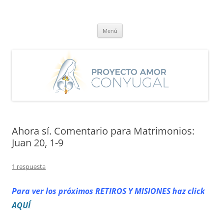
Saltar
al
Proyecto Amor Conyugal
contenido
Un proyecto misionero de María para el Matrimonio y la Familia.
Menú
Ahora sí. Comentario para Matrimonios:
Juan 20, 1-9
1 respuesta
Para ver los próximos RETIROS
Y MISIONES haz click
AQUÍ