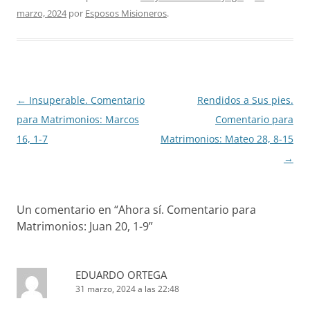
marzo, 2024
por
Esposos Misioneros
.
Navegación
←
Insuperable. Comentario
Rendidos a Sus pies.
de
para Matrimonios: Marcos
Comentario para
entradas
16, 1-7
Matrimonios: Mateo 28, 8-15
→
Un comentario en “
Ahora sí. Comentario para
Matrimonios: Juan 20, 1-9
”
EDUARDO ORTEGA
31 marzo, 2024 a las 22:48