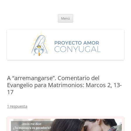
Saltar
al
Proyecto Amor Conyugal
contenido
Un proyecto misionero de María para el Matrimonio y la Familia.
Menú
A “arremangarse”. Comentario del
Evangelio para Matrimonios: Marcos 2, 13-
17
1 respuesta