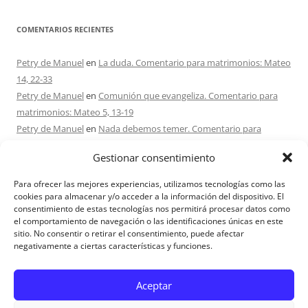
COMENTARIOS RECIENTES
Petry de Manuel
en
La duda. Comentario para matrimonios: Mateo
14, 22-33
Petry de Manuel
en
Comunión que evangeliza. Comentario para
matrimonios: Mateo 5, 13-19
Petry de Manuel
en
Nada debemos temer. Comentario para
matrimonios: Mateo 17, 1-9
Gestionar consentimiento
Ana Caicedo
en
Nada debemos temer. Comentario para
matrimonios: Mateo 17, 1-9
Para ofrecer las mejores experiencias, utilizamos tecnologías como las
Ana rosa caicedo
en
Confío en Ti. Comentario para matrimonios:
cookies para almacenar y/o acceder a la información del dispositivo. El
consentimiento de estas tecnologías nos permitirá procesar datos como
Mateo 15, 21-28
el comportamiento de navegación o las identificaciones únicas en este
sitio. No consentir o retirar el consentimiento, puede afectar
negativamente a ciertas características y funciones.
Aviso Legal
Aceptar