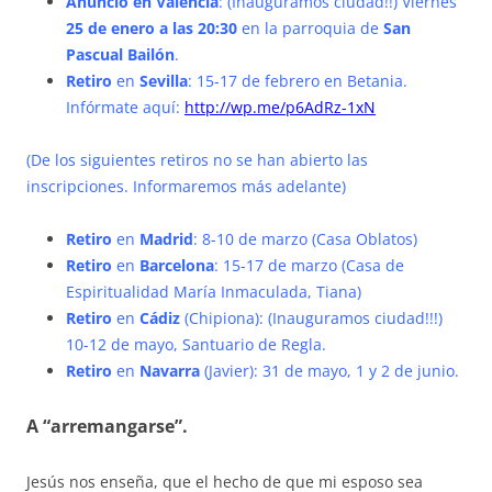
Anuncio en Valencia
: (Inauguramos ciudad!!) Viernes
25 de enero a las 20:30
en la parroquia de
San
Pascual Bailón
.
Retiro
en
Sevilla
: 15-17 de febrero en Betania.
Infórmate aquí:
http://wp.me/p6AdRz-1xN
(De los siguientes retiros no se han abierto las
inscripciones. Informaremos más adelante)
Retiro
en
Madrid
: 8-10 de marzo (Casa Oblatos)
Retiro
en
Barcelona
: 15-17 de marzo (Casa de
Espiritualidad María Inmaculada, Tiana)
Retiro
en
Cádiz
(Chipiona): (Inauguramos ciudad!!!)
10-12 de mayo, Santuario de Regla.
Retiro
en
Navarra
(Javier): 31 de mayo, 1 y 2 de junio.
A “arremangarse”.
Jesús nos enseña, que el hecho de que mi esposo sea