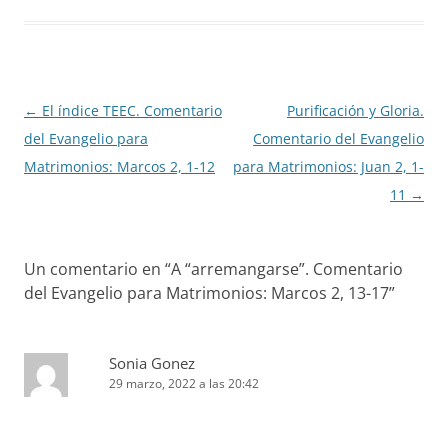
Navegación
←
El índice TEEC. Comentario
Purificación y Gloria.
de
del Evangelio para
Comentario del Evangelio
entradas
Matrimonios: Marcos 2, 1-12
para Matrimonios: Juan 2, 1-
11
→
Un comentario en “
A “arremangarse”. Comentario
del Evangelio para Matrimonios: Marcos 2, 13-17
”
Sonia Gonez
29 marzo, 2022 a las 20:42