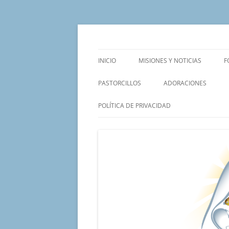
Saltar
al
contenido
Un proyecto misionero de María para el Mat
Proyecto Amor Con
INICIO
MISIONES Y NOTICIAS
F
PASTORCILLOS
ADORACIONES
POLÍTICA DE PRIVACIDAD