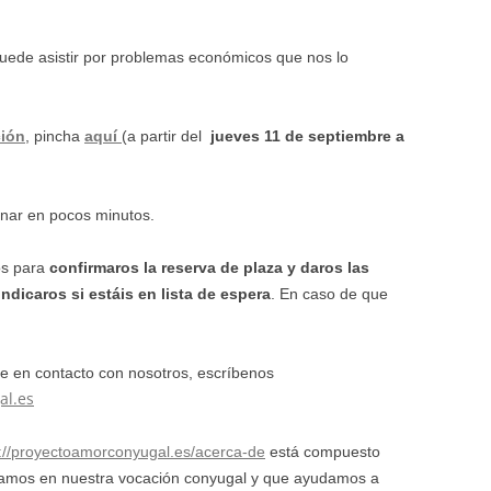
uede asistir por problemas económicos que nos lo
ción
, pincha
aquí
(a partir del
jueves 11 de septiembre a
enar en pocos minutos.
os para
confirmaros la reserva de plaza y daros las
indicaros si estáis en lista de espera
. En caso de que
e en contacto con nosotros, escríbenos
al.es
s://proyectoamorconyugal.es/acerca-de
está compuesto
izamos en nuestra vocación conyugal y que ayudamos a