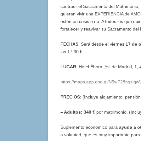
contraer el Sacramento del Matrimonio,
quieran vivir una EXPERIENCIA de AMOR
estén en crisis o no. A todos los que qui
fortalecer y reavivar su Sacramento del
FECHAS
: Será desde el viernes
17 de 
las 17:30 h.
LUGAR
: Hotel Ébora.
A
v. de Madrid, 1,
https://maps.app.goo.gl/N5wF28ngziqwV
PRECIOS
: (Incluye alojamiento, pensió
– Adultos: 340 €
por matrimonio. (Inclu
Suplemento económico para
ayuda a o
a voluntad, que es muy importante par