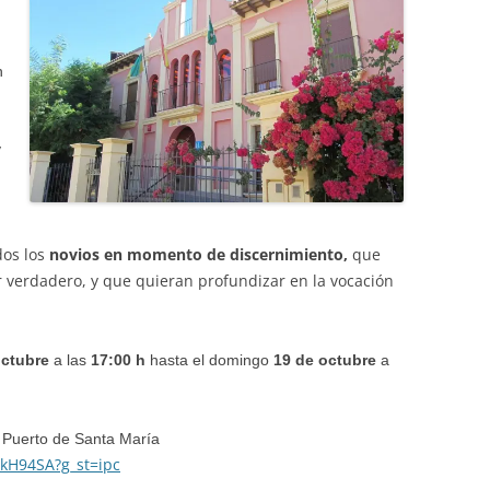
n
y
dos los
novios en momento de discernimiento,
que
r verdadero, y que quieran profundizar en la vocación
octubre
a las
17:00 h
hasta el domingo
19 de octubre
a
l Puerto de Santa María
5kH94SA?g_st=ipc