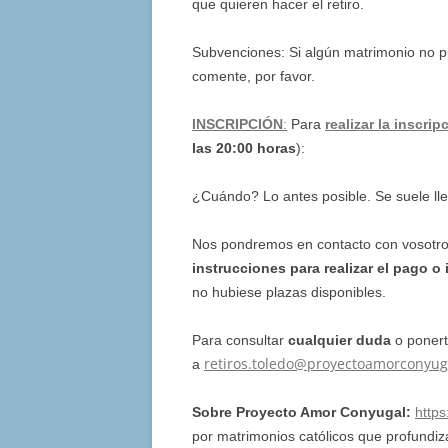
que quieren hacer el retiro.
Subvenciones: Si algún matrimonio no p
comente, por favor.
INSCRIPCIÓN
:
Para
realizar la inscrip
las 20:00 horas
):
¿Cuándo? Lo antes posible. Se suele ll
Nos pondremos en contacto con vosotr
instrucciones para realizar el pago
o 
no hubiese plazas disponibles.
Para consultar
cualquier duda
o ponert
retiros.toledo@proyectoamorconyug
a
Sobre Proyecto Amor Conyugal:
http
por matrimonios católicos que profund