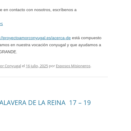
e en contacto con nosotros, escríbenos a
es
s://proyectoamorconyugal.es/acerca-de
está compuesto
izamos en nuestra vocación conyugal y que ayudamos a
o GRANDE.
or Conyugal
el
16 julio, 2025
por
Esposos Misioneros
.
LAVERA DE LA REINA 17 – 19