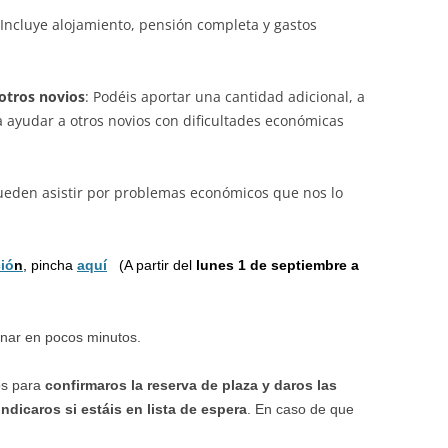
(Incluye alojamiento, pensión completa y gastos
otros novios
: Podéis aportar una cantidad adicional, a
a ayudar a
otros novios con dificultades económicas
ueden asistir por problemas económicos que nos lo
ció
n
, pincha
aquí
(A partir del
lunes 1 de septiembre a
enar en pocos minutos.
os para
confirmaros la reserva de plaza y daros las
indicaros si estáis en lista de espera
. En caso de que