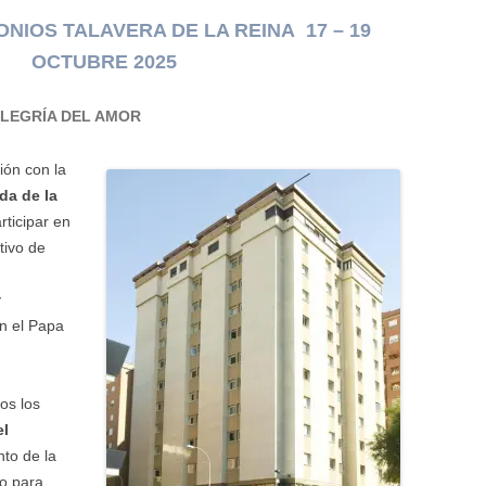
NIOS TALAVERA DE LA REINA 17 – 19
OCTUBRE 2025
ALEGRÍA DEL AMOR
ión con la
da de la
rticipar en
tivo de
y
n el Papa
os los
el
to de la
no para