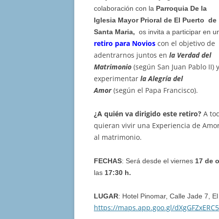
colaboración con la
Parroquia De la
Iglesia Mayor Prioral de El Puerto de
Santa Maria,
os invita a participar en u
retiro para Novios
con el objetivo de
adentrarnos juntos en
la Verdad del
Matrimonio
(según San Juan Pablo II) 
experimentar
la Alegría del
Amor
(según el Papa Francisco).
¿A quién va dirigido este retiro?
A to
quieran vivir una Experiencia de Amo
al matrimonio.
FECHAS
: Será desde el viernes
17 de 
las
17:30 h.
LUGAR
: Hotel Pinomar, Calle Jade 7, E
https://maps.app.goo.gl/dXgGFZxERC