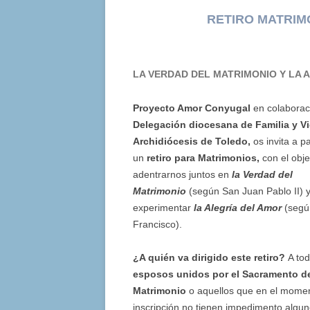
RETIRO MATRIMO
LA VERDAD DEL MATRIMONIO Y LA 
Proyecto Amor Conyugal
en colaborac
Delegación diocesana de Familia y Vi
Archidiócesis de Toledo
,
os invita a pa
un
retiro para Matrimonios,
con el obje
adentrarnos juntos en
la Verdad del
Matrimonio
(según San Juan Pablo II) 
experimentar
la Alegría del Amor
(segú
Francisco).
¿A quién va dirigido este retiro?
A tod
esposos unidos por el Sacramento d
Matrimonio
o aquellos que en el momen
inscripción no tienen impedimento algu