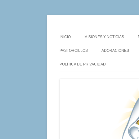
Saltar
al
contenido
Un proyecto misionero de María para el Matr
Proyecto Amor Cony
INICIO
MISIONES Y NOTICIAS
PASTORCILLOS
ADORACIONES
POLÍTICA DE PRIVACIDAD