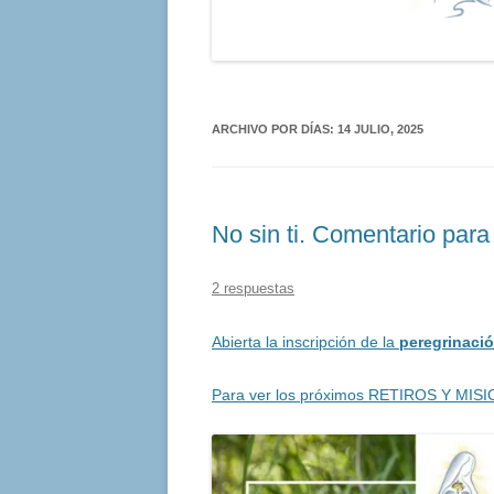
ARCHIVO POR DÍAS:
14 JULIO, 2025
No sin ti. Comentario para
2 respuestas
Abierta la inscripción de la
peregrinació
Para ver los próximos RETIROS Y MISI