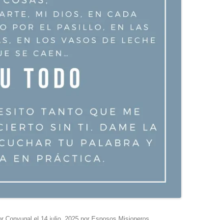
r Conyugal
el
14 julio, 2025
por
Esposos Misioneros
.