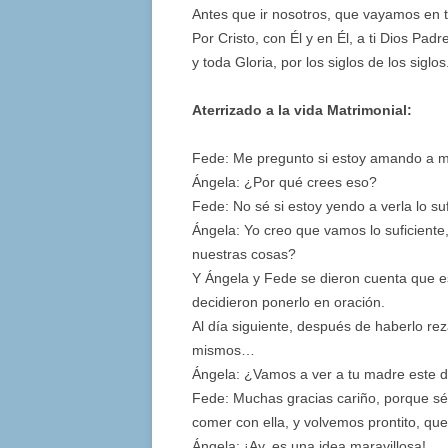
Antes que ir nosotros, que vayamos en 
Por Cristo, con Él y en Él, a ti Dios Pad
y toda Gloria, por los siglos de los siglo
Aterrizado a la vida Matrimonial:
Fede: Me pregunto si estoy amando a mi
Ángela: ¿Por qué crees eso?
Fede: No sé si estoy yendo a verla lo s
Ángela: Yo creo que vamos lo suficient
nuestras cosas?
Y Ángela y Fede se dieron cuenta que es
decidieron ponerlo en oración.
Al día siguiente, después de haberlo rez
mismos…
Ángela: ¿Vamos a ver a tu madre este 
Fede: Muchas gracias cariño, porque sé
comer con ella, y volvemos prontito, qu
Ángela: ¡Ay, es una idea maravillosa!