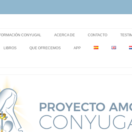
imonio y la Familia.
ugal
FORMACIÓN CONYUGAL
ACERCA DE
CONTACTO
TESTI
LIBROS
QUE OFRECEMOS
APP