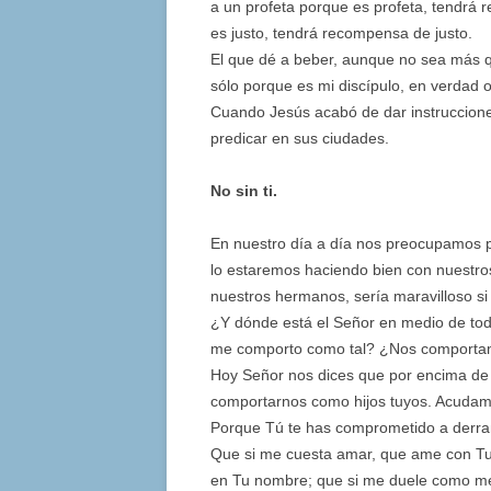
a un profeta porque es profeta, tendrá 
es justo, tendrá recompensa de justo.
El que dé a beber, aunque no sea más 
sólo porque es mi discípulo, en verdad
Cuando Jesús acabó de dar instrucciones
predicar en sus ciudades.
No sin ti.
En nuestro día a día nos preocupamos po
lo estaremos haciendo bien con nuestros
nuestros hermanos, sería maravilloso si
¿Y dónde está el Señor en medio de to
me comporto como tal? ¿Nos comportam
Hoy Señor nos dices que por encima de to
comportarnos como hijos tuyos. Acudamo
Porque Tú te has comprometido a derra
Que si me cuesta amar, que ame con Tu 
en Tu nombre; que si me duele como me t