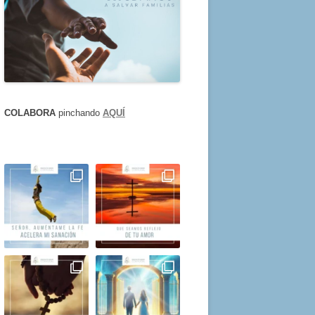
COLABORA
pinchando
AQUÍ