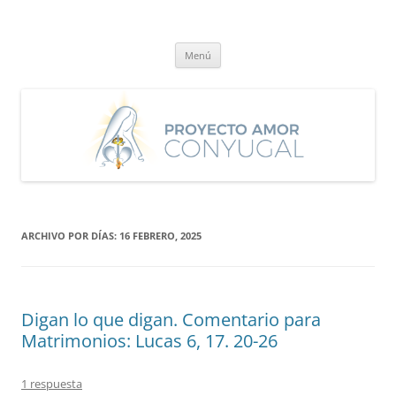
Saltar
al
Proyecto Amor Conyugal
contenido
Un proyecto misionero de María para el Matrimonio y la Familia.
Menú
ARCHIVO POR DÍAS:
16 FEBRERO, 2025
Digan lo que digan. Comentario para
Matrimonios: Lucas 6, 17. 20-26
1 respuesta