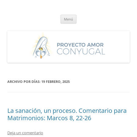
Saltar
al
Proyecto Amor Conyugal
contenido
Un proyecto misionero de María para el Matrimonio y la Familia.
Menú
ARCHIVO POR DÍAS:
19 FEBRERO, 2025
La sanación, un proceso. Comentario para
Matrimonios: Marcos 8, 22-26
Deja un comentario