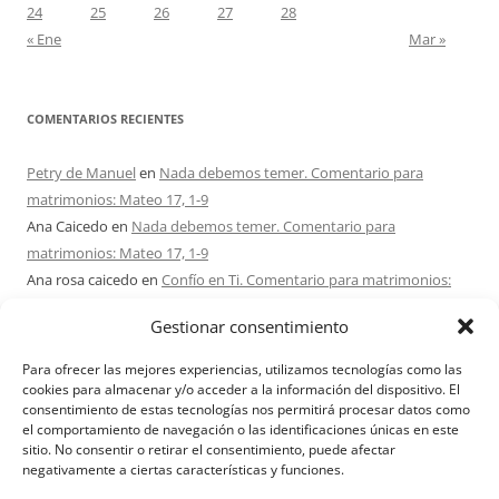
24
25
26
27
28
« Ene
Mar »
COMENTARIOS RECIENTES
Petry de Manuel
en
Nada debemos temer. Comentario para
matrimonios: Mateo 17, 1-9
Ana Caicedo
en
Nada debemos temer. Comentario para
matrimonios: Mateo 17, 1-9
Ana rosa caicedo
en
Confío en Ti. Comentario para matrimonios:
Mateo 15, 21-28
Gestionar consentimiento
Ignacio monzón
en
¿Ser o hacer? Comentario para Matrimonios:
Mateo 15, 1-2. 10-14
Para ofrecer las mejores experiencias, utilizamos tecnologías como las
Maria Asuncion Herrero Mendez
en
¿Ser o hacer? Comentario para
cookies para almacenar y/o acceder a la información del dispositivo. El
consentimiento de estas tecnologías nos permitirá procesar datos como
Matrimonios: Mateo 15, 1-2. 10-14
el comportamiento de navegación o las identificaciones únicas en este
sitio. No consentir o retirar el consentimiento, puede afectar
negativamente a ciertas características y funciones.
Aviso Legal