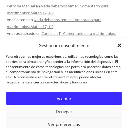
Petry de Manuel
en
Nada debemos temer. Comentario para
matrimonios: Mateo 17, 1-9
Ana Caicedo
en
Nada debemos temer. Comentario para
matrimonios: Mateo 17, 1-9
Ana rosa caicedo
en
Confío en Ti. Comentario para matrimonios:
Mateo 15, 21-28
Gestionar consentimiento
Ignacio monzón
en
¿Ser o hacer? Comentario para Matrimonios:
Mateo 15, 1-2. 10-14
Para ofrecer las mejores experiencias, utilizamos tecnologías como las
Maria Asuncion Herrero Mendez
en
¿Ser o hacer? Comentario para
cookies para almacenar y/o acceder a la información del dispositivo. El
consentimiento de estas tecnologías nos permitirá procesar datos como
Matrimonios: Mateo 15, 1-2. 10-14
el comportamiento de navegación o las identificaciones únicas en este
sitio. No consentir o retirar el consentimiento, puede afectar
negativamente a ciertas características y funciones.
Aviso Legal
Aceptar
Denegar
Ver preferencias