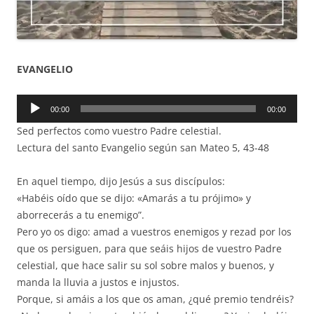
EVANGELIO
Reproductor
00:00
00:00
de
Sed perfectos como vuestro Padre celestial.
audio
Lectura del santo Evangelio según san Mateo 5, 43-48
En aquel tiempo, dijo Jesús a sus discípulos:
«Habéis oído que se dijo: «Amarás a tu prójimo» y
aborrecerás a tu enemigo”.
Pero yo os digo: amad a vuestros enemigos y rezad por los
que os persiguen, para que seáis hijos de vuestro Padre
celestial, que hace salir su sol sobre malos y buenos, y
manda la lluvia a justos e injustos.
Porque, si amáis a los que os aman, ¿qué premio tendréis?