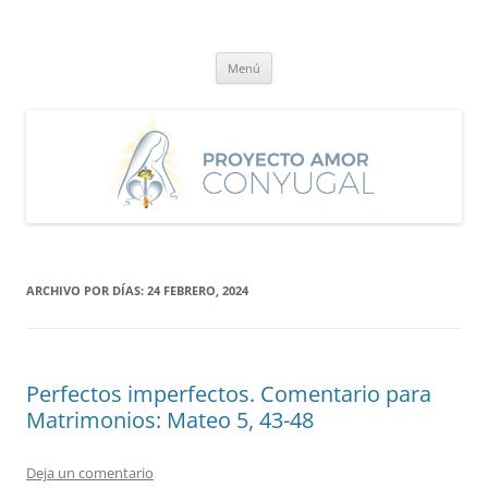
Saltar
al
Proyecto Amor Conyugal
contenido
Un proyecto misionero de María para el Matrimonio y la Familia.
Menú
ARCHIVO POR DÍAS:
24 FEBRERO, 2024
Perfectos imperfectos. Comentario para
Matrimonios: Mateo 5, 43-48
Deja un comentario