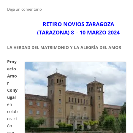
Deja un comentario
RETIRO NOVIOS ZARAGOZA
(TARAZONA) 8 – 10 MARZO 2024
LA VERDAD DEL MATRIMONIO Y LA ALEGRÍA DEL AMOR
Proy
ecto
Amo
r
Cony
ugal
en
colab
oraci
ón
con