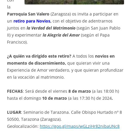
la
Parroquia San Valero
(Zaragoza) os invita a participar en
un
retiro para Novios
,
con el objetivo de adentrarnos
juntos en
la Verdad del Matrimonio
(según San Juan Pablo
II) y experimentar
la Alegría del Amor
(según el Papa
Francisco).
¿A quién va dirigido este retiro?
A todos los
novios en
momento de discernimiento,
que quieran vivir una
Experiencia de Amor verdadero, y que quieran profundizar
en la vocación al matrimonio.
FECHAS
: Será desde el viernes
8 de marzo
(a las 18:00 h)
hasta el domingo
10 de marzo
(a las 17:30 h) de 2024
.
LUGAR
: Seminario de Tarazona. Calle Obispo Hurtado nº 8
50500, Tarazona (Zaragoza).
Geolocalización:
https://goo.gl/maps/wGLziHr82nibaUNc8