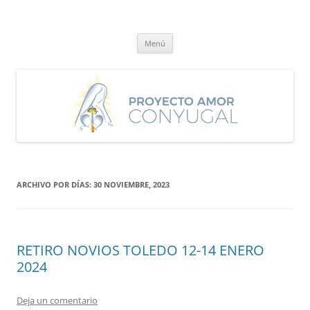
Saltar
al
Proyecto Amor Conyugal
contenido
Un proyecto misionero de María para el Matrimonio y la Familia.
Menú
ARCHIVO POR DÍAS:
30 NOVIEMBRE, 2023
RETIRO NOVIOS TOLEDO 12-14 ENERO
2024
Deja un comentario