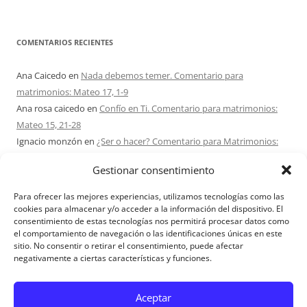
COMENTARIOS RECIENTES
Ana Caicedo
en
Nada debemos temer. Comentario para
matrimonios: Mateo 17, 1-9
Ana rosa caicedo
en
Confío en Ti. Comentario para matrimonios:
Mateo 15, 21-28
Ignacio monzón
en
¿Ser o hacer? Comentario para Matrimonios:
Mateo 15, 1-2. 10-14
Gestionar consentimiento
Maria Asuncion Herrero Mendez
en
¿Ser o hacer? Comentario para
Matrimonios: Mateo 15, 1-2. 10-14
Para ofrecer las mejores experiencias, utilizamos tecnologías como las
Sandra Karina Solomita
en
RETIRO MATRIMONIOS BUENOS AIRES
cookies para almacenar y/o acceder a la información del dispositivo. El
consentimiento de estas tecnologías nos permitirá procesar datos como
7 – 9 AGOSTO 2026
el comportamiento de navegación o las identificaciones únicas en este
sitio. No consentir o retirar el consentimiento, puede afectar
negativamente a ciertas características y funciones.
Aviso Legal
Aceptar