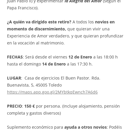
Juan Pablo II) y experimentar
la Alegría del Amor
(según el
Papa Francisco).
¿A quién va dirigid
o este retiro?
A todos los
novios en
momento de discernimiento,
que quieran vivir una
Experiencia de Amor verdadero, y que quieran profundizar
en la vocación al matrimonio.
FECHAS
: Será desde el viernes
12
de Enero
a las 18:00 h
hasta el domingo
14 de Enero
a las 17:30 h.
LUGAR
: Casa de ejercicios El Buen Pastor. Rda.
Buenavista, 5, 45005 Toledo
https://maps.app.goo.gl/2MYbtkqEwnch7A6d6
PRECIO
:
150 €
por persona.
(Incluye alojamiento, pensión
completa y gastos diversos)
Suplemento económico para
ayuda a otros novios
: Podéis