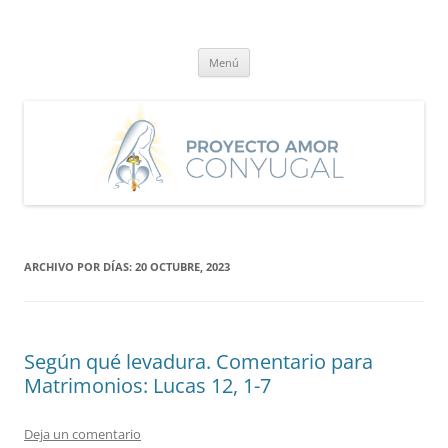
Saltar
al
Proyecto Amor Conyugal
contenido
Un proyecto misionero de María para el Matrimonio y la Familia.
Menú
ARCHIVO POR DÍAS:
20 OCTUBRE, 2023
Según qué levadura. Comentario para
Matrimonios: Lucas 12, 1-7
Deja un comentario