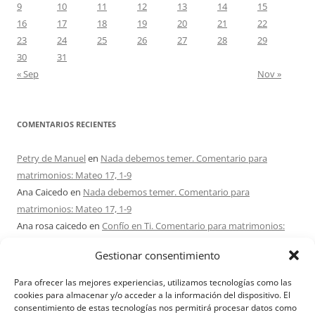
9
10
11
12
13
14
15
16
17
18
19
20
21
22
23
24
25
26
27
28
29
30
31
« Sep
Nov »
COMENTARIOS RECIENTES
Petry de Manuel
en
Nada debemos temer. Comentario para
matrimonios: Mateo 17, 1-9
Ana Caicedo
en
Nada debemos temer. Comentario para
matrimonios: Mateo 17, 1-9
Ana rosa caicedo
en
Confío en Ti. Comentario para matrimonios:
Mateo 15, 21-28
Gestionar consentimiento
Ignacio monzón
en
¿Ser o hacer? Comentario para Matrimonios:
Mateo 15, 1-2. 10-14
Para ofrecer las mejores experiencias, utilizamos tecnologías como las
Maria Asuncion Herrero Mendez
en
¿Ser o hacer? Comentario para
cookies para almacenar y/o acceder a la información del dispositivo. El
consentimiento de estas tecnologías nos permitirá procesar datos como
Matrimonios: Mateo 15, 1-2. 10-14