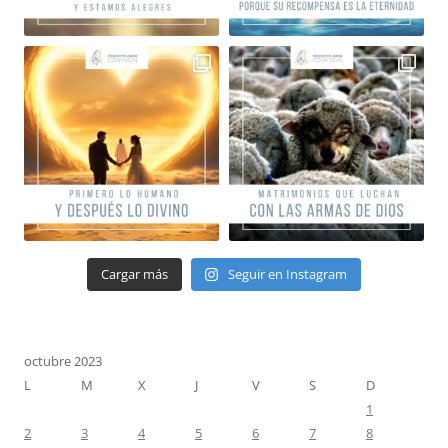
Cargar más
Seguir en Instagram
octubre 2023
L
M
X
J
V
S
D
1
2
3
4
5
6
7
8