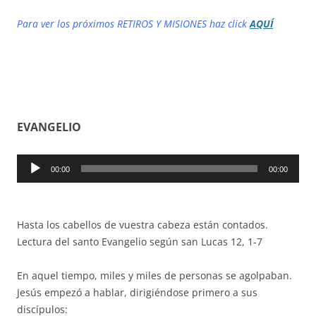
Para ver los próximos RETIROS Y MISIONES haz click
AQUÍ
EVANGELIO
Reproductor
00:00
00:00
de
audio
Hasta los cabellos de vuestra cabeza están contados.
Lectura del santo Evangelio según san Lucas 12, 1-7
En aquel tiempo, miles y miles de personas se agolpaban.
Jesús empezó a hablar, dirigiéndose primero a sus
discípulos: