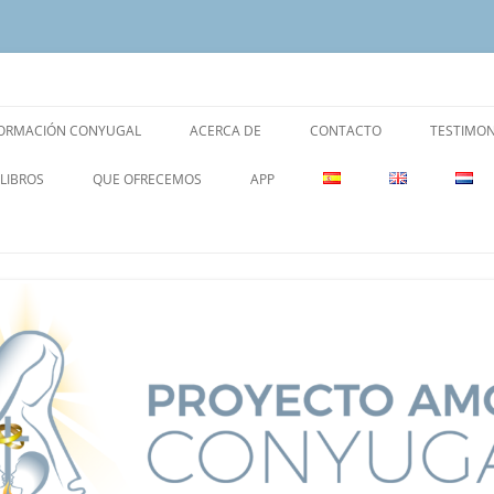
rimonio y la Familia.
yugal
ORMACIÓN CONYUGAL
ACERCA DE
CONTACTO
TESTIMON
LIBROS
QUE OFRECEMOS
APP