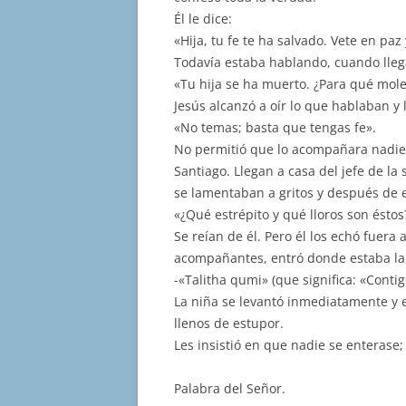
Él le dice:
«Hija, tu fe te ha salvado. Vete en p
Todavía estaba hablando, cuando llega
«Tu hija se ha muerto. ¿Para qué mole
Jesús alcanzó a oír lo que hablaban y l
«No temas; basta que tengas fe».
No permitió que lo acompañara nadie,
Santiago. Llegan a casa del jefe de la
se lamentaban a gritos y después de en
«¿Qué estrépito y qué lloros son ésto
Se reían de él. Pero él los echó fuera 
acompañantes, entró donde estaba la n
-«Talitha qumi» (que significa: «Contig
La niña se levantó inmediatamente y e
llenos de estupor.
Les insistió en que nadie se enterase;
Palabra del Señor.