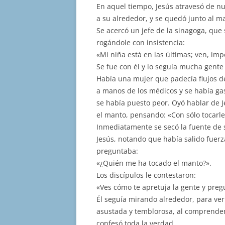
En aquel tiempo, Jesús atravesó de nue
a su alrededor, y se quedó junto al ma
Se acercó un jefe de la sinagoga, que s
rogándole con insistencia:
«Mi niña está en las últimas; ven, imp
Se fue con él y lo seguía mucha gente
Había una mujer que padecía flujos d
a manos de los médicos y se había gas
se había puesto peor. Oyó hablar de Je
el manto, pensando: «Con sólo tocarle
Inmediatamente se secó la fuente de 
Jesús, notando que había salido fuerza
preguntaba:
«¿Quién me ha tocado el manto?».
Los discípulos le contestaron:
«Ves cómo te apretuja la gente y preg
Él seguía mirando alrededor, para ver
asustada y temblorosa, al comprender l
confesó toda la verdad.