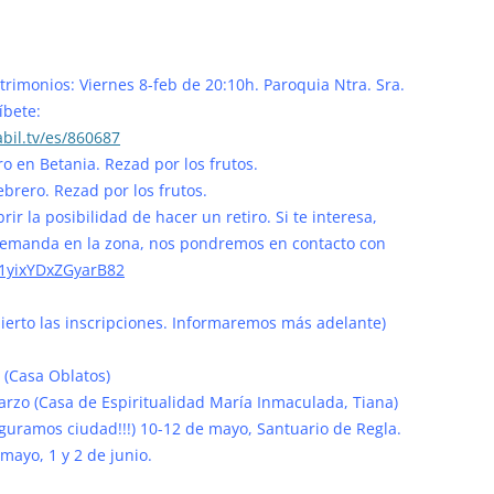
rimonios: Viernes 8-feb de 20:10h. Paroquia Ntra. Sra.
íbete:
bil.tv/es/860687
ro en Betania. Rezad por los frutos.
ebrero. Rezad por los frutos.
rir la posibilidad de hacer un retiro. Si te interesa,
y demanda en la zona, nos pondremos en contacto con
91yixYDxZGyarB82
bierto las inscripciones. Informaremos más adelante)
 (Casa Oblatos)
arzo (Casa de Espiritualidad María Inmaculada, Tiana)
uguramos ciudad!!!) 10-12 de mayo, Santuario de Regla.
 mayo, 1 y 2 de junio.