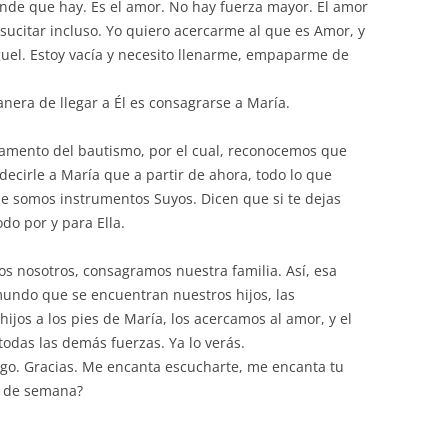
ande que hay. Es el amor. No hay fuerza mayor. El amor
sucitar incluso. Yo quiero acercarme al que es Amor, y
guel. Estoy vacía y necesito llenarme, empaparme de
era de llegar a Él es consagrarse a María.
cramento del bautismo, por el cual, reconocemos que
decirle a María que a partir de ahora, todo lo que
ue somos instrumentos Suyos. Dicen que si te dejas
Todo por y para Ella.
s nosotros, consagramos nuestra familia. Así, esa
undo que se encuentran nuestros hijos, las
ijos a los pies de María, los acercamos al amor, y el
odas las demás fuerzas. Ya lo verás.
ngo. Gracias. Me encanta escucharte, me encanta tu
n de semana?