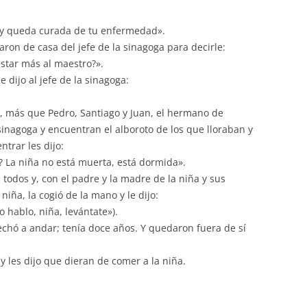
az y queda curada de tu enfermedad».
ron de casa del jefe de la sinagoga para decirle:
star más al maestro?».
e dijo al jefe de la sinagoga:
 más que Pedro, Santiago y Juan, el hermano de
 sinagoga y encuentran el alboroto de los que lloraban y
trar les dijo:
s? La niña no está muerta, está dormida».
a todos y, con el padre y la madre de la niña y sus
iña, la cogió de la mano y le dijo:
o hablo, niña, levántate»).
chó a andar; tenía doce años. Y quedaron fuera de sí
 y les dijo que dieran de comer a la niña.