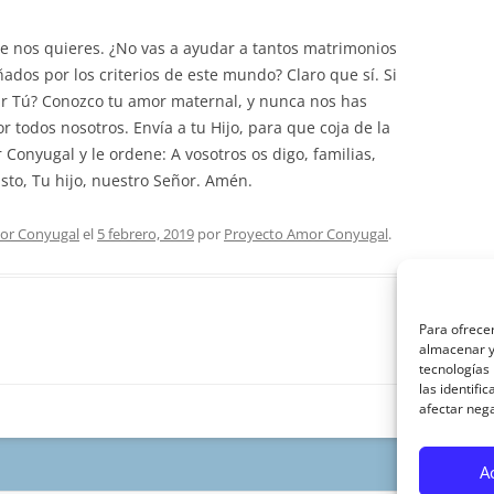
que nos quieres. ¿No vas a ayudar a tantos matrimonios
ados por los criterios de este mundo? Claro que sí. Si
frir Tú? Conozco tu amor maternal, y nunca nos has
r todos nosotros. Envía a tu Hijo, para que coja de la
Conyugal y le ordene: A vosotros os digo, familias,
sto, Tu hijo, nuestro Señor. Amén.
or Conyugal
el
5 febrero, 2019
por
Proyecto Amor Conyugal
.
Para ofrecer
almacenar y/
tecnologías
las identifi
afectar nega
A