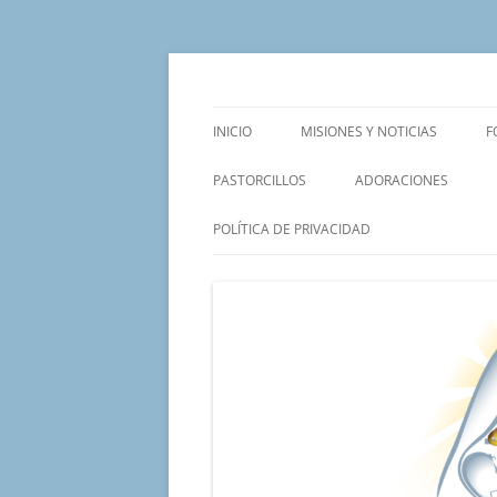
Saltar
al
contenido
Un proyecto misionero de María para el Mat
Proyecto Amor Con
INICIO
MISIONES Y NOTICIAS
F
PASTORCILLOS
ADORACIONES
POLÍTICA DE PRIVACIDAD