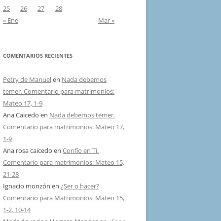
25
26
27
28
« Ene
Mar »
COMENTARIOS RECIENTES
Petry de Manuel
en
Nada debemos
temer. Comentario para matrimonios:
Mateo 17, 1-9
Ana Caicedo
en
Nada debemos temer.
Comentario para matrimonios: Mateo 17,
1-9
Ana rosa caicedo
en
Confío en Ti.
Comentario para matrimonios: Mateo 15,
21-28
Ignacio monzón
en
¿Ser o hacer?
Comentario para Matrimonios: Mateo 15,
1-2. 10-14