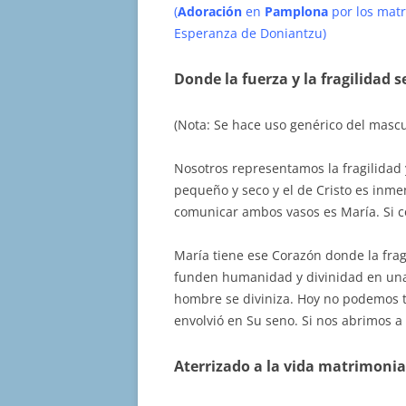
(
Adoración
en
Pamplona
por los mat
Esperanza de Doniantzu)
Donde la fuerza y la fragilidad 
(Nota: Se hace uso genérico del mascul
Nosotros representamos la fragilidad y
pequeño y seco y el de Cristo es inme
comunicar ambos vasos es María. Si c
María tiene ese Corazón donde la fragi
funden humanidad y divinidad en una 
hombre se diviniza. Hoy no podemos t
envolvió en Su seno. Si nos abrimos a E
Aterrizado a la vida matrimonia