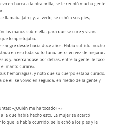
vo en barca a la otra orilla, se le reunió mucha gente
r.
e llamaba Jairo, y, al verlo, se echó a sus pies,
ón las manos sobre ella, para que se cure y viva».
 que lo apretujaba.
e sangre desde hacía doce años. Había sufrido mucho
tado en eso toda su fortuna; pero, en vez de mejorar,
sús y, acercándose por detrás, entre la gente, le tocó
 el manto curaré».
sus hemorragias, y notó que su cuerpo estaba curado.
 de él, se volvió en seguida, en medio de la gente y
untas: «¿Quién me ha tocado? «».
 a la que había hecho esto. La mujer se acercó
o que le había ocurrido, se le echó a los pies y le