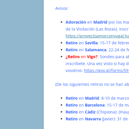
Avisos:
Adoración
en
Madrid
por los mat
de la Visitación (Las Rozas). Inscr
https://proyectoamorconyugal.ha
Retiro
en
Sevilla
: 15-17 de febre
Retiro
en
Salamanca
: 22-24 de f
¿Retiro
en
Vigo?
: Sondeo para ab
inscríbete. Una vez visto si ha
vosotros:
https://goo.gl/forms/5
(De los siguientes retiros no se han a
Retiro
en
Madrid
: 8-10 de marzo
Retiro
en
Barcelona
: 15-17 de m
Retiro
en
Cádiz
(Chipiona): (Ina
Retiro
en
Navarra
(Javier): 31 de