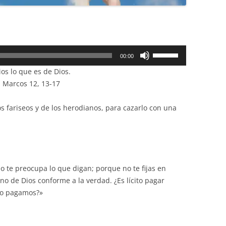
Utiliza
00:00
las
ios lo que es de Dios.
teclas
n Marcos 12, 13-17
de
flecha
s fariseos y de los herodianos, para cazarlo con una
arriba/abajo
para
aumentar
o
disminuir
 te preocupa lo que digan; porque no te fijas en
el
no de Dios conforme a la verdad. ¿Es lícito pagar
volumen.
no pagamos?»