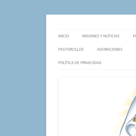
Saltar
al
contenido
Un proyecto misionero de María para el Mat
Proyecto Amor Con
INICIO
MISIONES Y NOTICIAS
F
PASTORCILLOS
ADORACIONES
POLÍTICA DE PRIVACIDAD