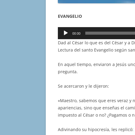
EVANGELIO
Reproductor
00:00
de
Dad al César lo que es del César y a D
audio
Lectura del santo Evangelio según sa
En aquel tiempo, enviaron a Jesús uno
pregunta.
Se acercaron y le dijeron:
«Maestro, sabemos que eres veraz y no
apariencias, sino que enseñas el cami
impuesto al César o no? ¿Pagamos o 
Adivinando su hipocresía, les replicó: