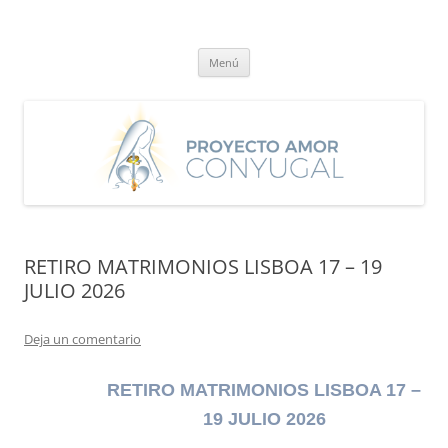
Saltar
al
Proyecto Amor Conyugal
contenido
Un proyecto misionero de María para el Matrimonio y la Familia.
Menú
RETIRO MATRIMONIOS LISBOA 17 – 19
JULIO 2026
Deja un comentario
RETIRO MATRIMONIOS LISBOA 17 –
19 JULIO 2026