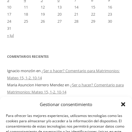
3
4
5
6
7
8
9
10
11
12
13
14
15
16
17
18
19
20
21
22
23
24
25
26
27
28
29
30
31
« Jul
COMENTARIOS RECIENTES
Ignacio monzón
en
¿Ser o hacer? Comentario para Matrimonios:
Mateo 15, 1-2. 10-14
Maria Asuncion Herrero Mendez
en
¿Ser o hacer? Comentario para
Matrimonios: Mateo 15, 1-2. 10-14
Sandra Karina Solomita
en
RETIRO MATRIMONIOS BUENOS AIRES
Gestionar consentimiento
7 – 9 AGOSTO 2026
Ezio Vendrame
en
Acudid siempre al Señor. Comentario para
Para ofrecer las mejores experiencias, utilizamos tecnologías como las
Matrimonios: san Mateo 14, 22-36
cookies para almacenar y/o acceder a la información del dispositivo. El
consentimiento de estas tecnologías nos permitirá procesar datos como
Sofi
en
Acerca de Proyecto Amor Conyugal
el comportamiento de navegación o las identificaciones únicas en este