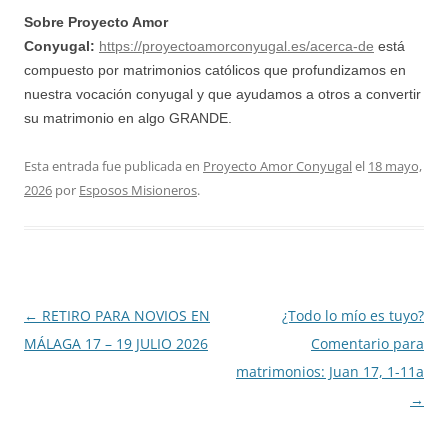
Sobre Proyecto Amor
Conyugal:
https://proyectoamorconyugal.es/acerca-de
está
compuesto por matrimonios católicos que profundizamos en
nuestra vocación conyugal y que ayudamos a otros a convertir
su matrimonio en algo GRANDE.
Esta entrada fue publicada en
Proyecto Amor Conyugal
el
18 mayo,
2026
por
Esposos Misioneros
.
Navegación
←
RETIRO PARA NOVIOS EN
¿Todo lo mío es tuyo?
de
MÁLAGA 17 – 19 JULIO 2026
Comentario para
entradas
matrimonios: Juan 17, 1-11a
→