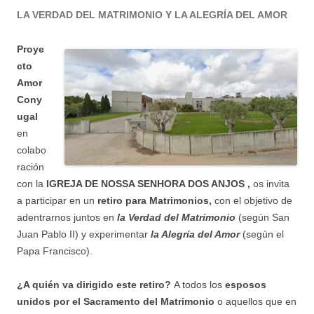
LA VERDAD DEL MATRIMONIO Y LA ALEGRÍA DEL AMOR
Proye
cto
Amor
Cony
ugal
en
colabo
ración
con la
IGREJA DE NOSSA SENHORA DOS ANJOS
,
os invita
a participar en un
retiro para Matrimonios,
con el objetivo de
adentrarnos juntos en
la Verdad del Matrimonio
(según San
Juan Pablo II) y experimentar
la Alegría del Amor
(según el
Papa Francisco).
¿A quién va dirigido este retiro?
A todos los
esposos
unidos por el Sacramento del Matrimonio
o aquellos que en