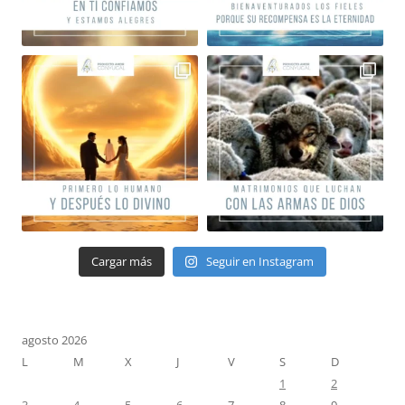
Cargar más
Seguir en Instagram
agosto 2026
L
M
X
J
V
S
D
1
2