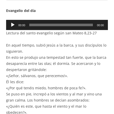
Evangelio del día
Reproductor
00:00
00:00
de
Lectura del santo evangelio según san Mateo 8,23-27
audio
En aquel tiempo, subió Jesús a la barca, y sus discípulos lo
siguieron.
En esto se produjo una tempestad tan fuerte, que la barca
desaparecía entre las olas; él dormía. Se acercaron y lo
despertaron gritándole:
«¡Señor, sálvanos, que perecemos!».
Él les dice:
«¿Por qué tenéis miedo, hombres de poca fe?».
Se puso en pie, increpó a los vientos y al mar y vino una
gran calma. Los hombres se decían asombrados:
«¿Quién es este, que hasta el viento y el mar lo
obedecen?».