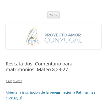
Saltar
al
Proyecto Amor Conyugal
contenido
Un proyecto misionero de María para el Matrimonio y la Familia.
Menú
Rescata-dos. Comentario para
matrimonios: Mateo 8,23-27
1 respuesta
Abierta la inscripción de la
peregrinación a Fátima
: haz
click AQUÍ