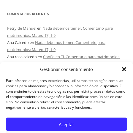
COMENTARIOS RECIENTES
Petry de Manuel
en
Nada debemos temer. Comentario para
matrimonios: Mateo 17, 1-9
Ana Caicedo
en
Nada debemos temer. Comentario para
matrimonios: Mateo 17, 1-9
Ana rosa caicedo
en
Confío en Ti. Comentario para matrimonios:
Mateo 15, 21-28
Gestionar consentimiento
Ignacio monzón
en
¿Ser o hacer? Comentario para Matrimonios:
Mateo 15, 1-2. 10-14
Para ofrecer las mejores experiencias, utilizamos tecnologías como las
Maria Asuncion Herrero Mendez
en
¿Ser o hacer? Comentario para
cookies para almacenar y/o acceder a la información del dispositivo. El
consentimiento de estas tecnologías nos permitirá procesar datos como
Matrimonios: Mateo 15, 1-2. 10-14
el comportamiento de navegación o las identificaciones únicas en este
sitio. No consentir o retirar el consentimiento, puede afectar
negativamente a ciertas características y funciones.
Aviso Legal
Aceptar