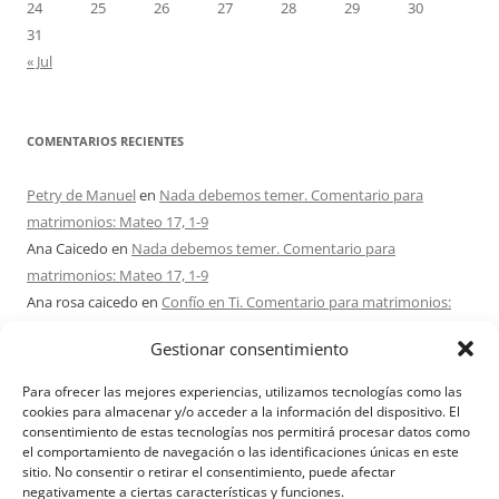
24
25
26
27
28
29
30
31
« Jul
COMENTARIOS RECIENTES
Petry de Manuel
en
Nada debemos temer. Comentario para
matrimonios: Mateo 17, 1-9
Ana Caicedo
en
Nada debemos temer. Comentario para
matrimonios: Mateo 17, 1-9
Ana rosa caicedo
en
Confío en Ti. Comentario para matrimonios:
Mateo 15, 21-28
Gestionar consentimiento
Ignacio monzón
en
¿Ser o hacer? Comentario para Matrimonios:
Mateo 15, 1-2. 10-14
Para ofrecer las mejores experiencias, utilizamos tecnologías como las
Maria Asuncion Herrero Mendez
en
¿Ser o hacer? Comentario para
cookies para almacenar y/o acceder a la información del dispositivo. El
consentimiento de estas tecnologías nos permitirá procesar datos como
Matrimonios: Mateo 15, 1-2. 10-14
el comportamiento de navegación o las identificaciones únicas en este
sitio. No consentir o retirar el consentimiento, puede afectar
negativamente a ciertas características y funciones.