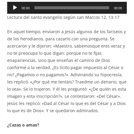
Reproductor
00:00
00:00
de
Lectura del santo evangelio según san Marcos 12, 13-17
audio
En aquel tiempo, enviaron a Jesús algunos de los fariseos y
de los herodianos, para cazarlo con una pregunta. Se
acercaron y le dijeron: «Maestro, sabemosque eres veraz y
no te preocupa lo que digan; porque no te fijas
enapariencias, sino que enseñas el camino de Dios
conforme a la verdad. ¿Es lícito pagar impuesto al César o
no? ¿Pagamos o no pagamos?». Adivinando su hipocresía,
les replicó: «¿Por qué me tentáis? Traedme un denario, que
lo vea». Se lo trajeron. Y él les preguntó: «¿De quién es esta
imagen y esta inscripción?». Le contestaron: «Del César».
Jesús les replicó: «Dad al César lo que es del César y a Dios
lo que es de Dios». Y se quedaron admirados.
¿Cazas o amas?