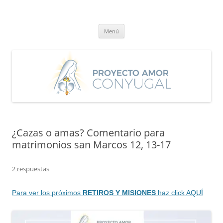
Saltar
al
Proyecto Amor Conyugal
contenido
Un proyecto misionero de María para el Matrimonio y la Familia.
Menú
¿Cazas o amas? Comentario para
matrimonios san Marcos 12, 13-17
2 respuestas
Para ver los próximos
RETIROS Y MISIONES
haz click AQUÍ