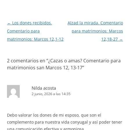
Navegación
←
Los dones recibidos.
Alzad la mirada. Comentario
de
Comentario para
para matrimonios: Marcos
entradas
matrimonios: Marcos 12,1-12
12,18-27
→
2 comentarios en “
¿Cazas o amas? Comentario para
matrimonios san Marcos 12, 13-17
”
Nilda acosta
2 junio, 2026 a las 14:35
Debo valorar los dones de mi esposo, que son el
complemento para nuestra vida conyugal y así poder tener
una comunicación efectiva y armoniosa