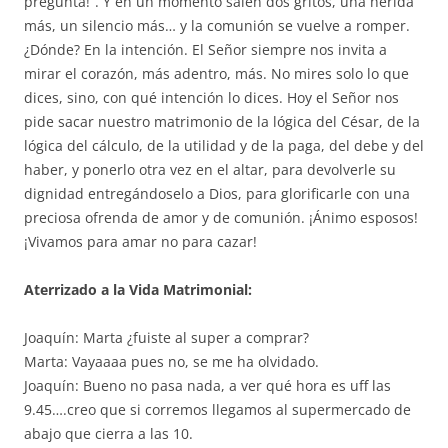
pregunta!”. Y en un momento salen dos gritos, una herida
más, un silencio más… y la comunión se vuelve a romper.
¿Dónde? En la intención. El Señor siempre nos invita a
mirar el corazón, más adentro, más. No mires solo lo que
dices, sino, con qué intención lo dices. Hoy el Señor nos
pide sacar nuestro matrimonio de la lógica del César, de la
lógica del cálculo, de la utilidad y de la paga, del debe y del
haber, y ponerlo otra vez en el altar, para devolverle su
dignidad entregándoselo a Dios, para glorificarle con una
preciosa ofrenda de amor y de comunión. ¡Ánimo esposos!
¡Vivamos para amar no para cazar!
Aterrizado a la Vida Matrimonial:
Joaquín: Marta ¿fuiste al super a comprar?
Marta: Vayaaaa pues no, se me ha olvidado.
Joaquín: Bueno no pasa nada, a ver qué hora es uff las
9.45….creo que si corremos llegamos al supermercado de
abajo que cierra a las 10.