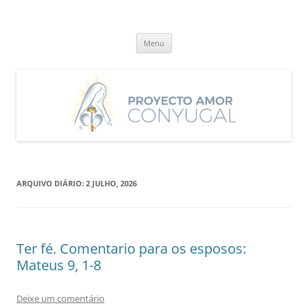
Saltar
para
Proyecto Amor Conyugal
o
Un proyecto misionero de María para el Matrimonio y la Familia.
conteúdo
Menu
ARQUIVO DIÁRIO:
2 JULHO, 2026
Ter fé. Comentario para os esposos:
Mateus 9, 1-8
Deixe um comentário