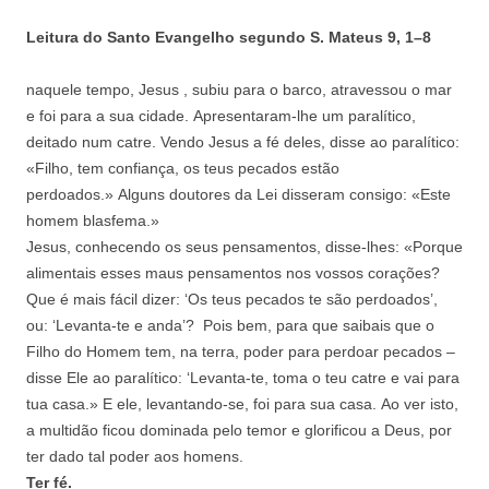
Leitura do Santo Evangelho segundo S. Mateus 9
,
1
–
8
naquele tempo, Jesus , subiu para o barco, atravessou o mar
e foi para a sua cidade. Apresentaram-lhe um paralítico,
deitado num catre. Vendo Jesus a fé deles, disse ao paralítico:
«Filho, tem confiança, os teus pecados estão
perdoados.» Alguns doutores da Lei disseram consigo: «Este
homem blasfema.»
Jesus, conhecendo os seus pensamentos, disse-lhes: «Porque
alimentais esses maus pensamentos nos vossos corações?
Que é mais fácil dizer: ‘Os teus pecados te são perdoados’,
ou: ‘Levanta-te e anda’? Pois bem, para que saibais que o
Filho do Homem tem, na terra, poder para perdoar pecados –
disse Ele ao paralítico: ‘Levanta-te, toma o teu catre e vai para
tua casa.» E ele, levantando-se, foi para sua casa. Ao ver isto,
a multidão ficou dominada pelo temor e glorificou a Deus, por
ter dado tal poder aos homens.
Ter fé.