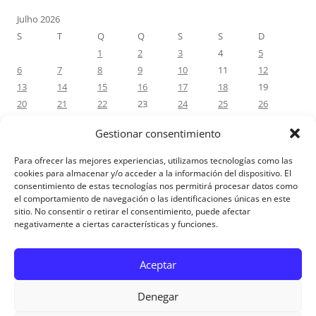
Julho 2026
S
T
Q
Q
S
S
D
1
2
3
4
5
6
7
8
9
10
11
12
13
14
15
16
17
18
19
20
21
22
23
24
25
26
27
28
29
30
31
Gestionar consentimiento
« Jun
Ago »
Para ofrecer las mejores experiencias, utilizamos tecnologías como las
cookies para almacenar y/o acceder a la información del dispositivo. El
consentimiento de estas tecnologías nos permitirá procesar datos como
COMENTÁRIOS RECENTES
el comportamiento de navegación o las identificaciones únicas en este
sitio. No consentir o retirar el consentimiento, puede afectar
negativamente a ciertas características y funciones.
Aviso Legal
Aceptar
Denegar