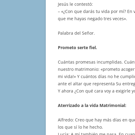
Jesús le contestó:
– «¿Con que darás tu vida por mí? En v
que me hayas negado tres veces».
Palabra del Señor.
Prometo serte fiel.
Cuántas promesas incumplidas. Cuán
nuestro matrimonio: «prometo acogerte
mi vida!» Y cuántos días no he cumpl
ante el altar que representa Su entrega
Y ahora ¿Con qué cara voy a exigirle 
Aterrizado a la vida Matrimonial:
Alfredo: Creo que hay más días en qu
los que sí lo he hecho.
Lucía: A mí también me pasa. En cuan