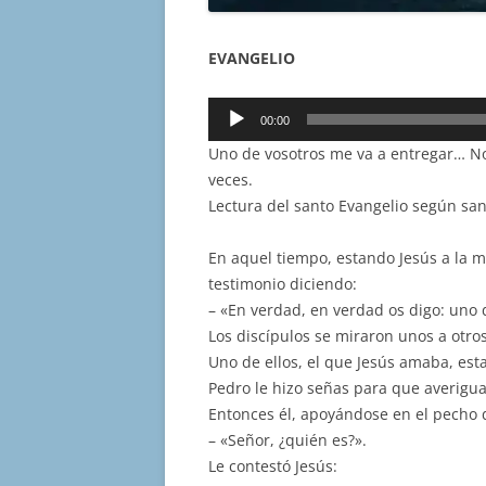
EVANGELIO
Reproductor
00:00
de
Uno de vosotros me va a entregar… No
audio
veces.
Lectura del santo Evangelio según san
En aquel tiempo, estando Jesús a la me
testimonio diciendo:
– «En verdad, en verdad os digo: uno 
Los discípulos se miraron unos a otros
Uno de ellos, el que Jesús amaba, est
Pedro le hizo señas para que averigua
Entonces él, apoyándose en el pecho d
– «Señor, ¿quién es?».
Le contestó Jesús: