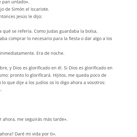
de pan untado».
ijo de Simón el Iscariote.
ntonces Jesús le dijo:
 qué se refería. Como Judas guardaba la bolsa,
ba comprar lo necesario para la fiesta o dar algo a los
ó inmediatamente. Era de noche.
re, y Dios es glorificado en él. Si Dios es glorificado en
ismo: pronto lo glorificará. Hijitos, me queda poco de
lo que dije a los judíos os lo digo ahora a vosotros:
.
r ahora, me seguirás más tarde».
ahora? Daré mi vida por ti».