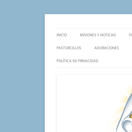
Saltar
al
contenido
Un proyecto misionero de María para el Mat
Proyecto Amor Con
INICIO
MISIONES Y NOTICIAS
F
PASTORCILLOS
ADORACIONES
POLÍTICA DE PRIVACIDAD