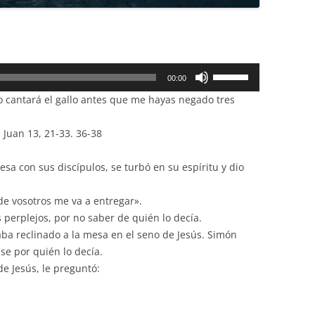
Utiliza
00:00
las
 cantará el gallo antes que me hayas negado tres
teclas
de
 Juan 13, 21-33. 36-38
flecha
arriba/abajo
sa con sus discípulos, se turbó en su espíritu y dio
para
aumentar
de vosotros me va a entregar».
o
 perplejos, por no saber de quién lo decía.
disminuir
aba reclinado a la mesa en el seno de Jesús. Simón
el
se por quién lo decía.
volumen.
e Jesús, le preguntó: