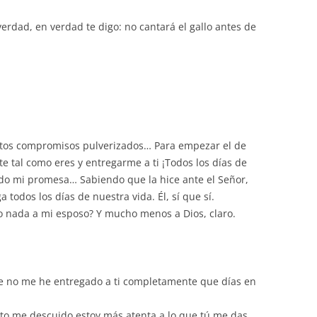
erdad, en verdad te digo: no cantará el gallo antes de
tos compromisos pulverizados… Para empezar el de
 tal como eres y entregarme a ti ¡Todos los días de
ido mi promesa… Sabiendo que la hice ante el Señor,
 todos los días de nuestra vida. Él, sí que sí.
yo nada a mi esposo? Y mucho menos a Dios, claro.
e no me he entregado a ti completamente que días en
to me descuido estoy más atenta a lo que tú me das