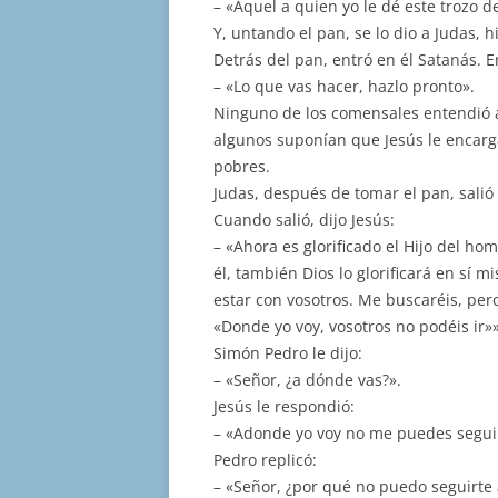
– «Aquel a quien yo le dé este trozo 
Y, untando el pan, se lo dio a Judas, h
Detrás del pan, entró en él Satanás. E
– «Lo que vas hacer, hazlo pronto».
Ninguno de los comensales entendió a
algunos suponían que Jesús le encarga
pobres.
Judas, después de tomar el pan, sali
Cuando salió, dijo Jesús:
– «Ahora es glorificado el Hijo del homb
él, también Dios lo glorificará en sí m
estar con vosotros. Me buscaréis, pero 
«Donde yo voy, vosotros no podéis ir»»
Simón Pedro le dijo:
– «Señor, ¿a dónde vas?».
Jesús le respondió:
– «Adonde yo voy no me puedes segui
Pedro replicó:
– «Señor, ¿por qué no puedo seguirte 