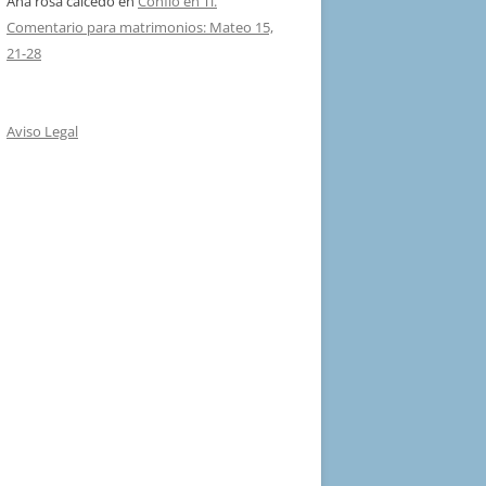
Ana rosa caicedo
en
Confío en Ti.
Comentario para matrimonios: Mateo 15,
21-28
Aviso Legal