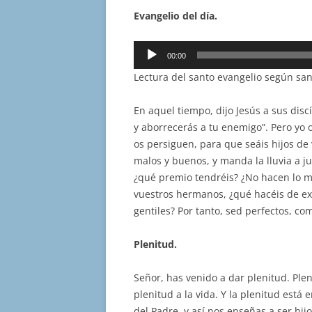
Evangelio del día.
Reproductor
00:00
de
Lectura del santo evangelio según sa
audio
En aquel tiempo, dijo Jesús a sus disc
y aborrecerás a tu enemigo”. Pero yo 
os persiguen, para que seáis hijos de 
malos y buenos, y manda la lluvia a ju
¿qué premio tendréis? ¿No hacen lo mi
vuestros hermanos, ¿qué hacéis de ex
gentiles? Por tanto, sed perfectos, co
Plenitud.
Señor, has venido a dar plenitud. Plen
plenitud a la vida. Y la plenitud est
del Padre, y así nos enseñas a ser hij