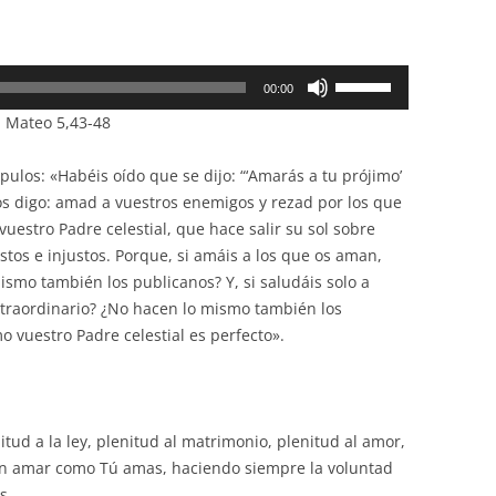
Utiliza
00:00
las
n Mateo 5,43-48
teclas
de
ípulos: «Habéis oído que se dijo: “‘Amarás a tu prójimo’
flecha
os digo: amad a vuestros enemigos y rezad por los que
arriba/abajo
vuestro Padre celestial, que hace salir su sol sobre
para
stos e injustos. Porque, si amáis a los que os aman,
aumentar
smo también los publicanos? Y, si saludáis solo a
o
traordinario? ¿No hacen lo mismo también los
disminuir
mo vuestro Padre celestial es perfecto».
el
volumen.
itud a la ley, plenitud al matrimonio, plenitud al amor,
á en amar como Tú amas, haciendo siempre la voluntad
os