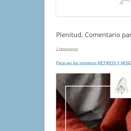
Plenitud. Comentario pa
2 respuestas
Para ver los próximos RETIROS Y MISI