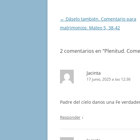
Navegación
←
Dáselo también. Comentario para
de
matrimonios: Mateo 5, 38-42
entradas
2 comentarios en “
Plenitud. Come
Jacinta
17 junio, 2025 a las 12:36
Padre del cíelo danos una Fe verdade
↓
Responder