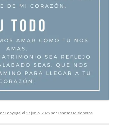
or Conyugal
el
17 junio, 2025
por
Esposos Misioneros
.