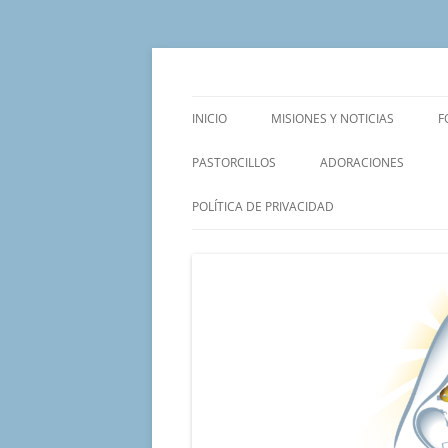
Saltar
al
contenido
Un proyecto misionero de María para el Mat
Proyecto Amor Con
INICIO
MISIONES Y NOTICIAS
F
PASTORCILLOS
ADORACIONES
POLÍTICA DE PRIVACIDAD