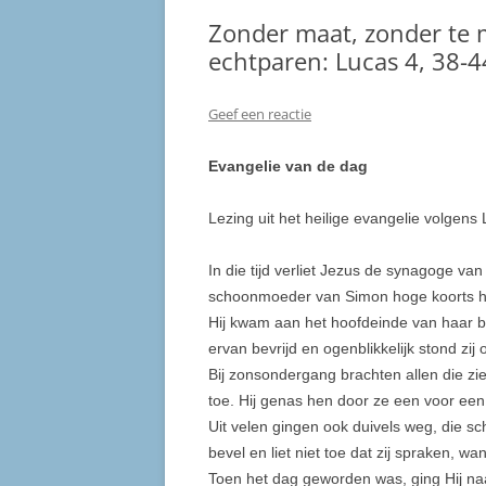
Zonder maat, zonder te
echtparen: Lucas 4, 38-4
Geef een reactie
Evangelie van de dag
Lezing uit het heilige evangelie volgens
In die tijd verliet Jezus de synagoge v
schoonmoeder van Simon hoge koorts had
Hij kwam aan het hoofdeinde van haar be
ervan bevrijd en ogenblikke­lijk stond zi
Bij zonsondergang brachten allen die zi
toe. Hij genas hen door ze een voor ee
Uit velen gingen ook duivels weg, die sc
bevel en liet niet toe dat zij spraken, wa
Toen het dag geworden was, ging Hij na