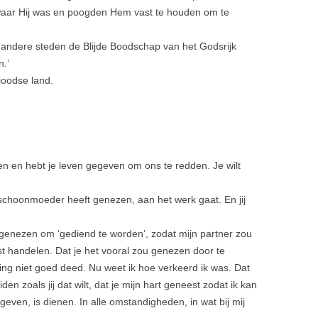
ar Hij was en poogden Hem vast te houden om te
n andere steden de Blijde Bood­schap van het Godsrijk
.’
joodse land.
n en hebt je leven gegeven om ons te redden. Je wilt
n schoonmoeder heeft genezen, aan het werk gaat. En jij
u genezen om ‘gediend te worden’, zodat mijn partner zou
est handelen. Dat je het vooral zou genezen door te
ng niet goed deed. Nu weet ik hoe verkeerd ik was. Dat
den zoals jij dat wilt, dat je mijn hart geneest zodat ik kan
 geven, is dienen. In alle omstandigheden, in wat bij mij