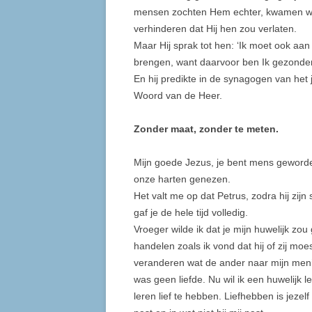
mensen zochten Hem echter, kwamen wa
verhinderen dat Hij hen zou verlaten.
Maar Hij sprak tot hen: ‘Ik moet ook aa
brengen, want daarvoor ben Ik gezonden
En hij predikte in de synagogen van het 
Woord van de Heer.
Zonder maat, zonder te meten.
Mijn goede Jezus, je bent mens geworde
onze harten genezen.
Het valt me op dat Petrus, zodra hij zij
gaf je de hele tijd volledig.
Vroeger wilde ik dat je mijn huwelijk zo
handelen zoals ik vond dat hij of zij mo
veranderen wat de ander naar mijn meni
was geen liefde. Nu wil ik een huwelijk lei
leren lief te hebben. Liefhebben is jezelf