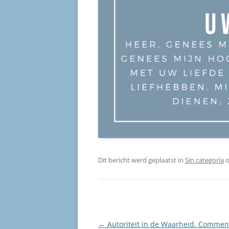
Dit bericht werd geplaatst in
Sin categoría
Berichtnavigatie
←
Autoriteit in de Waarheid. Commen