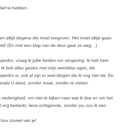
lief te hebben.
ben altijd degene die moet toegeven. Het moet altijd gaan
ijkheid! (En met een klap van de deur gaat ze weg…)
jandro, vraag ik jullie beiden om vergeving. Ik heb hem
Ik heb alles gezien met mijn wereldse ogen, die
jandro is, ook al zijn er veel dingen die ik nog niet zie. En
 zoals U deed, zonder maat, zonder te meten.
in nederigheid, om niet te kijken naar wat ik doe en om het
l erg bedankt, lieve echtgenote, zonder jou zou ik een
hou zoveel van je!