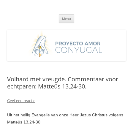
Ga
naar
Proyecto Amor Conyugal
de
Un proyecto misionero de María para el Matrimonio y la Familia.
inhoud
Menu
Volhard met vreugde. Commentaar voor
echtparen: Matteüs 13,24-30.
Geef een reactie
Uit het heilig Evangelie van onze Heer Jezus Christus volgens
Matteüs 13,24-30.