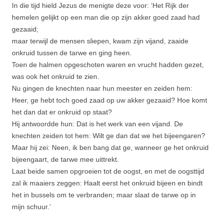
In die tijd hield Jezus de menigte deze voor: ‘Het Rijk der
hemelen gelijkt op een man die op zijn akker goed zaad had
gezaaid;
maar terwijl de mensen sliepen, kwam zijn vijand, zaaide
onkruid tussen de tarwe en ging heen.
Toen de halmen opgeschoten waren en vrucht hadden gezet,
was ook het onkruid te zien.
Nu gingen de knechten naar hun meester en zeiden hem:
Heer, ge hebt toch goed zaad op uw akker gezaaid? Hoe komt
het dan dat er onkruid op staat?
Hij antwoordde hun: Dat is het werk van een vijand. De
knechten zeiden tot hem: Wilt ge dan dat we het bijeenga­ren?
Maar hij zei: Neen, ik ben bang dat ge, wanneer ge het onkruid
bijeengaart, de tarwe mee uittrekt.
Laat beide samen opgroeien tot de oogst, en met de oogsttijd
zal ik maaiers zeggen: Haalt eerst het onkruid bijeen en bindt
het in bussels om te verbran­den; maar slaat de tarwe op in
mijn schuur.’