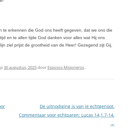
je!
n te erkennen die God ons heeft gegeven, dat we ons die
tijd en te allen tijde God danken voor alles wat Hij ons
ijn ziel prijst de grootheid van de Heer! Gezegend zijt Gij,
op
30 augustus, 2025
door
Esposos Misioneros
.
oor
De uitnodiging is van je echtgenoot.
Commentaar voor echtparen: Lucas 14,1.7-14.
→