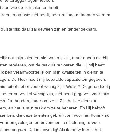
t rente teruggekregen hebben.
 aan wie de tien talenten heeft.
worden; maar wie niet heeft, hem zal nog ontnomen worden
 duisternis; daar zal geween zijn en tandengeknars.
jk dat mijn talenten niet van mij zijn, maar gaven die Hij
ten renderen, om de taak uit te voeren die Hij mij heeft
 ik ben verantwoordelijk om mijn kwaliteiten in dienst te
dragen. De Heer heeft mij bepaalde capaciteiten gegeven,
t uit of het er veel of weinig zijn. Welke? Diegene die Hij
of het er nu veel of weinig zijn, niet heeft gegeven voor mijn
elf te houden, maar om ze in Zijn heilige dienst te
 Hem, en het is mijn taak om ze te beheren. En Hij belooft
ar ben, die deze talenten gebruikt om voor het Koninkrijk
 vermenigvuldigen en bovendien, als beloning, ervoor
l binnengaan. Dat is geweldig! Als ik trouw ben in het