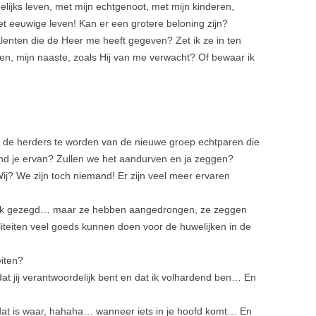
elijks leven, met mijn echtgenoot, met mijn kinderen,
het eeuwige leven! Kan er een grotere beloning zijn?
lenten die de Heer me heeft gegeven? Zet ik ze in ten
ren, mijn naaste, zoals Hij van me verwacht? Of bewaar ik
om de herders te worden van de nieuwe groep echtparen die
ind je ervan? Zullen we het aandurven en ja zeggen?
ij? We zijn toch niemand! Er zijn veel meer ervaren
e ook gezegd… maar ze hebben aangedrongen, ze zeggen
iteiten veel goeds kunnen doen voor de huwelijken in de
eiten?
dat jij verantwoordelijk bent en dat ik volhardend ben… En
 dat is waar, hahaha… wanneer iets in je hoofd komt… En