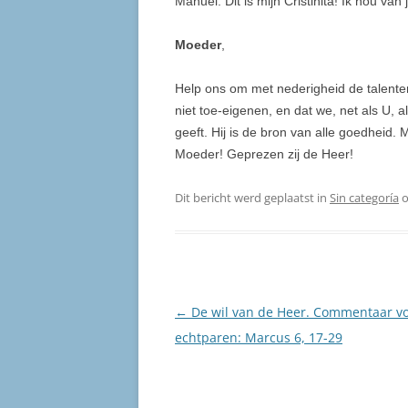
Manuel: Dit is mijn Cristinita! Ik hou van 
Moeder
,
Help ons om met nederigheid de talente
niet toe-eigenen, en dat we, net als U, al
geeft. Hij is de bron van alle goedheid. M
Moeder! Geprezen zij de Heer!
Dit bericht werd geplaatst in
Sin categoría
Berichtnavigatie
←
De wil van de Heer. Commentaar v
echtparen: Marcus 6, 17-29