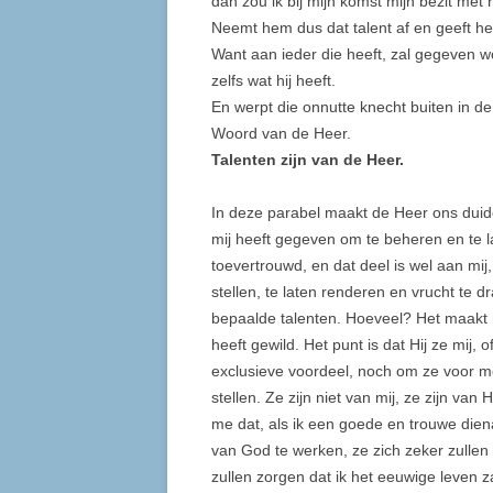
dan zou ik bij mijn komst mijn bezit me
Neemt hem dus dat talent af en geeft het
Want aan ieder die heeft, zal gegeven 
zelfs wat hij heeft.
En werpt die onnutte knecht buiten in de
Woord van de Heer.
Talenten zijn van de Heer.
In deze parabel maakt de Heer ons duideli
mij heeft gegeven om te beheren en te la
toevertrouwd, en dat deel is wel aan mij,
stellen, te laten renderen en vrucht te 
bepaalde talenten. Hoeveel? Het maakt nie
heeft gewild. Het punt is dat Hij ze mij, 
exclusieve voordeel, noch om ze voor mez
stellen. Ze zijn niet van mij, ze zijn van
me dat, als ik een goede en trouwe diena
van God te werken, ze zich zeker zullen
zullen zorgen dat ik het eeuwige leven za