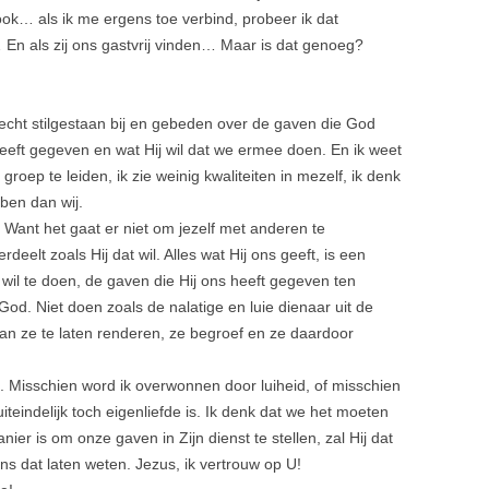
 ook… als ik me ergens toe verbind, probeer ik dat
En als zij ons gastvrij vinden… Maar is dat genoeg?
t echt stilgestaan bij en gebeden over de gaven die God
eeft gegeven en wat Hij wil dat we ermee doen. En ik weet
 groep te leiden, ik zie weinig kwaliteiten in mezelf, ik denk
en dan wij.
 Want het gaat er niet om jezelf met anderen te
eelt zoals Hij dat wil. Alles wat Hij ons geeft, is een
 wil te doen, de gaven die Hij ons heeft gegeven ten
 God. Niet doen zoals de nalatige en luie dienaar uit de
 van ze te laten renderen, ze begroef en ze daardoor
l. Misschien word ik overwonnen door luiheid, of misschien
uiteindelijk toch eigenliefde is. Ik denk dat we het moeten
nier is om onze gaven in Zijn dienst te stellen, zal Hij dat
ons dat laten weten. Jezus, ik vertrouw op U!