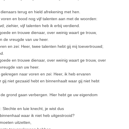
 dienaars terug en hield afrekening met hen.
r voren en bood nog vijf talenten aan met de woorden:
d; ziehier, vijf talenten heb ik erbij verdiend.
 goede en trouwe dienaar, over weinig waart ge trouw,
 in de vreugde van uw heer.
ren en zei: Heer, twee talenten hebt gij mij toevertrouwd;
nd.
 goede en trouwe dienaar, over weinig waart ge trouw, over
e vreugde van uw heer.
d gekregen naar voren en zei: Heer, ik heb ervaren
r gij niet gezaaid hebt en binnenhaalt waar gij niet hebt
n de grond gaan verbergen. Hier hebt ge uw eigendom
 Slechte en luie knecht, je wist dus
binnen­haal waar ik niet heb uitgestrooid?
 moeten uitzetten,