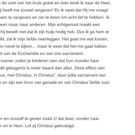
de voet van het kruis gezet en toen keek ik naar de Heer,
Hij heeft me zoveel vergeven! En ik weet dat Hij me vraagt
em te vergeven en om te leren om echt lief te hebben. Ik
alleen maar naar anderen. Mijn echtgenoot maakt een
, hij beseft niet dat ik zijn hulp nodig heb. Dus ik ga hem er
ikt, zal ik mijn liefde neerleggen. Het gaat me wat kosten,
en navel te kijken… maar ik weet dat het me gaat lukken
t van de Eucharistie en van ons sacrament.
 manier zullen je kinderen zien dat hun moeder haar
 dit getuigenis is meer waard dan alles. Deze offers van
us, met Christus, in Christus”, door jullie sacrament van
en zijn een bron van genade en van Christus’ liefde voor
ren en onszelf te geven zoals U dat doet, zonder naar
 en in Hem. Lof zij Christus gekruisigd.