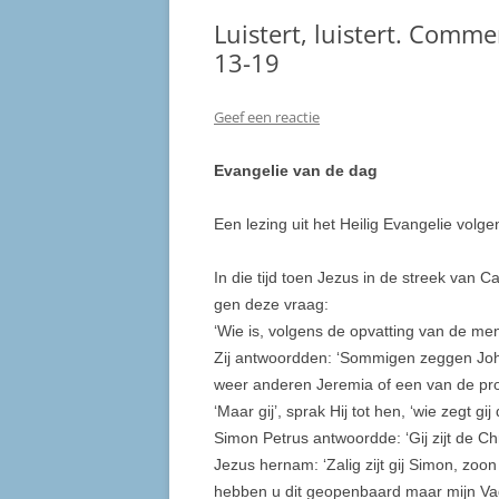
Luistert, luistert. Comm
13-19
Geef een reactie
Evangelie van de dag
Een lezing uit het Heilig Evangelie volg
In die tijd toen Jezus in de streek van C
gen deze vraag:
‘Wie is, volgens de opvatting van de m
Zij antwoord­den: ‘Sommigen zeggen Jo
weer anderen Jeremia of een van de pro
‘Maar gij’, sprak Hij tot hen, ‘wie zegt gij
Simon Petrus antwoordde: ‘Gij zijt de C
Jezus hernam: ‘Zalig zijt gij Simon, zoo
hebben u dit geopenbaard maar mijn Vad