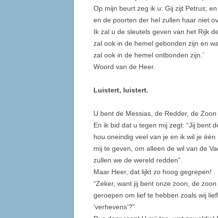
Op mijn beurt zeg ik u: Gij zijt Petrus; 
en de poorten der hel zullen haar niet ov
Ik zal u de sleutels geven van het Rijk 
zal ook in de hemel gebonden zijn en wa
zal ook in de hemel ontbonden zijn.’
Woord van de Heer.
Luistert, luistert.
U bent de Messias, de Redder, de Zoon 
En ik bid dat u tegen mij zegt: “Jij bent
hou oneindig veel van je en ik wil je é
mij te geven, om alleen de wil van de Va
zullen we de wereld redden”.
Maar Heer, dat lijkt zo hoog gegrepen!
“Zeker, want jij bent onze zoon, de zo
geroepen om lief te hebben zoals wij lie
‘verhevens’?”