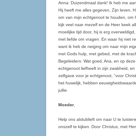
Anna: Duizendmaal dank! Ik heb me aan 
Hij heeft me alles gegeven, Zijn leven, 
om van mijn echtgenoot te houden, om h
kijk veel naar mezelf en de Heer keek 
moeilijke tijd door, hij is erg overweldigd
met liefde om vragen. En waar hij niet re
want ik heb de neiging om naar mijn eig
met Gods hulp, met gebed, met de krach
Begeleiders: Wat goed, Ana, en op deze
echtgenoot liefheeft in zijn zwakheid, en
zelfgave voor je echtgenoot, “voor Christ
het huwelijk, hebben eeuwigheidswaarde 
jullie.
Moeder
,
Help ons alstublieft om naar U te luiste
onszelf te kijken. Door Christus, met Hem