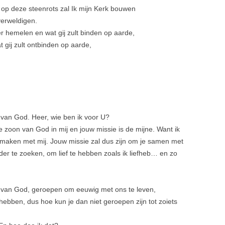
en op deze steen­rots zal Ik mijn Kerk bouwen
erweldi­gen.
der hemelen en wat gij zult binden op aarde,
t gij zult ontbinden op aarde,
van God. Heer, wie ben ik voor U?
 de zoon van God in mij en jouw missie is de mijne. Want ik
én maken met mij. Jouw missie zal dus zijn om je samen met
der te zoeken, om lief te hebben zoals ik liefheb… en zo
on van God, geroepen om eeuwig met ons te leven,
fhebben, dus hoe kun je dan niet geroepen zijn tot zoiets