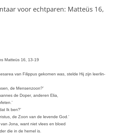
entaar voor echtparen: Matteüs 16,
ens Matteüs 16, 13-19
aesarea van Filippus gekomen was, stelde Hij zijn leerlin­
ensen, de Mensen­zoon?’
hannes de Doper, anderen Elia,
feten.’
 dat Ik ben?’
hristus, de Zoon van de levende God.’
n van Jona, want niet vlees en bloed
er die in de hemel is.