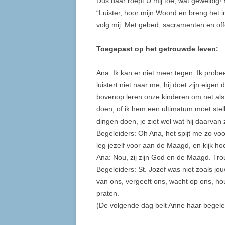
Dus daar roept U mij toe, wat geweldig!
“Luister, hoor mijn Woord en breng het in
volg mij. Met gebed, sacramenten en offer
Toegepast op het getrouwde leven:
Ana: Ik kan er niet meer tegen. Ik probeer
luistert niet naar me, hij doet zijn eige
bovenop leren onze kinderen om net als h
doen, of ik hem een ultimatum moet stel
dingen doen, je ziet wel wat hij daarvan
Begeleiders: Oh Ana, het spijt me zo voor
leg jezelf voor aan de Maagd, en kijk ho
Ana: Nou, zij zijn God en de Maagd. Tro
Begeleiders: St. Jozef was niet zoals j
van ons, vergeeft ons, wacht op ons, hou
praten.
(De volgende dag belt Anne haar begel