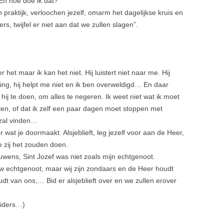
 En hoe doe ik dat?
 praktijk, verloochen jezelf, omarm het dagelijkse kruis en
s, twijfel er niet aan dat we zullen slagen”.
 het maar ik kan het niet. Hij luistert niet naar me. Hij
n ding, hij helpt me niet en ik ben overweldigd… En daar
ij te doen, om alles te negeren. Ik weet niet wat ik moet
len, of dat ik zelf een paar dagen moet stoppen met
 zal vinden…
 wat je doormaakt. Alsjeblieft, leg jezelf voor aan de Heer,
e zij het zouden doen.
uwens, Sint Jozef was niet zoals mijn echtgenoot.
ouw echtgenoot, maar wij zijn zondaars en de Heer houdt
dt van ons,… Bid er alsjeblieft over en we zullen erover
eiders…)