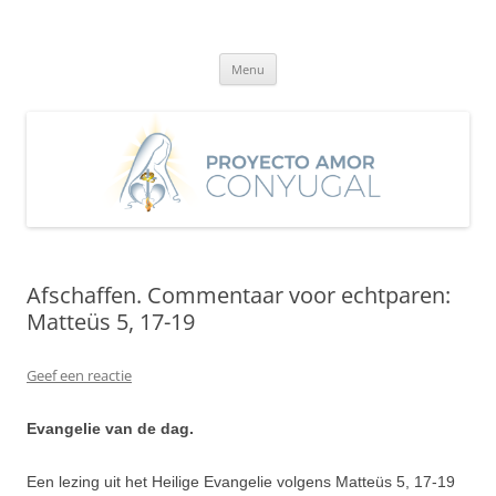
Ga
naar
Proyecto Amor Conyugal
de
Un proyecto misionero de María para el Matrimonio y la Familia.
inhoud
Menu
Afschaffen. Commentaar voor echtparen:
Matteüs 5, 17-19
Geef een reactie
Evangelie van de dag.
Een lezing uit het Heilige Evangelie volgens Matteüs 5, 17-19