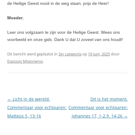
de Heilige Geest nooit in de weg staan, prijs de Heer!
Moeder
,
Leer ons volgzaam te zijn voor de Heilige Geest. Wees ons
voorbeeld en onze gids. Dank U dat U zoveel van ons houdt!
Dit bericht werd geplaatst in
Sin categoría
op
10 juni, 2025
door
Esposos Misioneros
.
Berichtnavigatie
←
Licht in de wereld.
Dit is het moment.
Commentaar voor echtparen:
Commentaar voor echtparen:
Matteüs 5, 13-16
Johannes 17, 1-2.9. 14-26
→