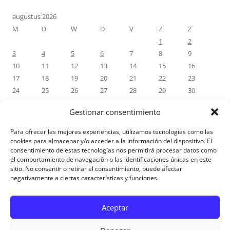
augustus 2026
M
D
W
D
V
Z
Z
1
2
3
4
5
6
7
8
9
10
11
12
13
14
15
16
17
18
19
20
21
22
23
24
25
26
27
28
29
30
31
Gestionar consentimiento
« jul
Para ofrecer las mejores experiencias, utilizamos tecnologías como las
cookies para almacenar y/o acceder a la información del dispositivo. El
consentimiento de estas tecnologías nos permitirá procesar datos como
RECENTE REACTIES
el comportamiento de navegación o las identificaciones únicas en este
sitio. No consentir o retirar el consentimiento, puede afectar
negativamente a ciertas características y funciones.
Aviso Legal
Aceptar