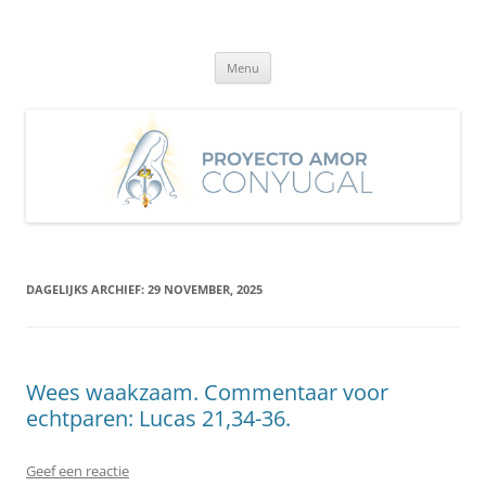
Ga
naar
Proyecto Amor Conyugal
de
Un proyecto misionero de María para el Matrimonio y la Familia.
inhoud
Menu
DAGELIJKS ARCHIEF:
29 NOVEMBER, 2025
Wees waakzaam. Commentaar voor
echtparen: Lucas 21,34-36.
Geef een reactie