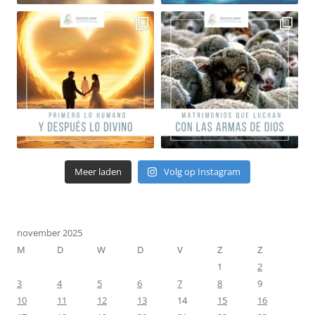
Meer laden
Volg op Instagram
november 2025
M
D
W
D
V
Z
Z
1
2
3
4
5
6
7
8
9
10
11
12
13
14
15
16