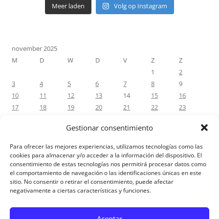
Meer laden
Volg op Instagram
november 2025
M
D
W
D
V
Z
Z
1
2
3
4
5
6
7
8
9
10
11
12
13
14
15
16
17
18
19
20
21
22
23
24
25
26
27
28
29
30
Gestionar consentimiento
« okt
dec »
Para ofrecer las mejores experiencias, utilizamos tecnologías como las
cookies para almacenar y/o acceder a la información del dispositivo. El
consentimiento de estas tecnologías nos permitirá procesar datos como
RECENTE REACTIES
el comportamiento de navegación o las identificaciones únicas en este
sitio. No consentir o retirar el consentimiento, puede afectar
negativamente a ciertas características y funciones.
Aviso Legal
Aceptar