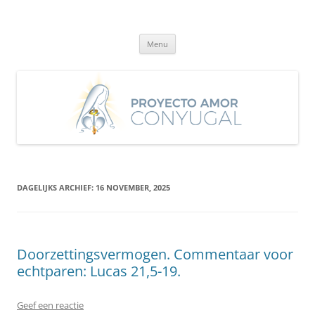
Ga
naar
Proyecto Amor Conyugal
de
Un proyecto misionero de María para el Matrimonio y la Familia.
inhoud
Menu
DAGELIJKS ARCHIEF:
16 NOVEMBER, 2025
Doorzettingsvermogen. Commentaar voor
echtparen: Lucas 21,5-19.
Geef een reactie