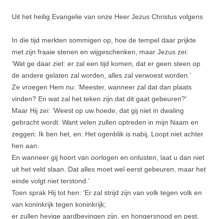
Uit het heilig Evangelie van onze Heer Jezus Christus volgens
In die tijd merkten sommigen op, hoe de tempel daar prijkte
met zijn fraaie stenen en wijgeschenken, maar Jezus zei:
‘Wat ge daar ziet: er zal een tijd komen, dat er geen steen op
de andere gelaten zal worden, alles zal verwoest worden.’
Ze vroegen Hem nu: ‘Meester, wanneer zal dat dan plaats
vinden? En wat zal het teken zijn dat dit gaat gebeuren?’
Maar Hij zei: ‘Weest op uw hoede, dat gij niet in dwaling
gebracht wordt. Want velen zullen optreden in mijn Naam en
zeggen: Ik ben het, en: Het ogenblik is nabij. Loopt niet achter
hen aan.
En wanneer gij hoort van oorlogen en onlusten, laat u dan niet
uit het veld slaan. Dat alles moet wel eerst gebeuren, maar het
einde volgt niet terstond.’
Toen sprak Hij tot hen: ‘Er zal strijd zijn van volk tegen volk en
van koninkrijk tegen koninkrijk;
er zullen hevige aardbevingen zijn, en hongersnood en pest,