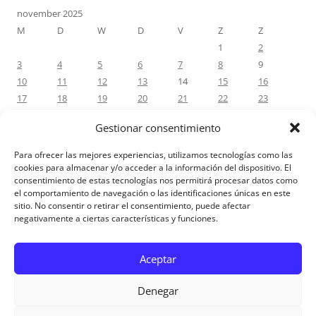
november 2025
M
D
W
D
V
Z
Z
1
2
3
4
5
6
7
8
9
10
11
12
13
14
15
16
17
18
19
20
21
22
23
24
25
26
27
28
29
30
Gestionar consentimiento
« okt
dec »
Para ofrecer las mejores experiencias, utilizamos tecnologías como las
cookies para almacenar y/o acceder a la información del dispositivo. El
consentimiento de estas tecnologías nos permitirá procesar datos como
RECENTE REACTIES
el comportamiento de navegación o las identificaciones únicas en este
sitio. No consentir o retirar el consentimiento, puede afectar
negativamente a ciertas características y funciones.
Aviso Legal
Aceptar
Denegar