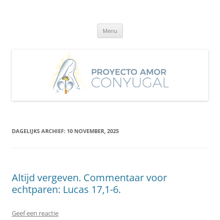
Ga
naar
Proyecto Amor Conyugal
de
Un proyecto misionero de María para el Matrimonio y la Familia.
inhoud
Menu
DAGELIJKS ARCHIEF:
10 NOVEMBER, 2025
Altijd vergeven. Commentaar voor
echtparen: Lucas 17,1-6.
Geef een reactie