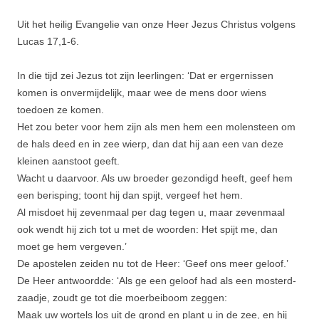
Uit het heilig Evangelie van onze Heer Jezus Christus volgens
Lucas 17,1-6.
In die tijd zei Jezus tot zijn leerlingen: ‘Dat er ergernissen
komen is onvermij­delijk, maar wee de mens door wiens
toedoen ze komen.
Het zou beter voor hem zijn als men hem een molensteen om
de hals deed en in zee wierp, dan dat hij aan een van deze
kleinen aanstoot geeft.
Wacht u daarvoor. Als uw broeder gezondigd heeft, geef hem
een berisping; toont hij dan spijt, vergeef het hem.
Al misdoet hij zevenmaal per dag tegen u, maar zevenmaal
ook wendt hij zich tot u met de woorden: Het spijt me, dan
moet ge hem vergeven.’
De apostelen zeiden nu tot de Heer: ‘Geef ons meer geloof.’
De Heer antwoordde: ‘Als ge een geloof had als een mosterd­
zaadje, zoudt ge tot die moerbeiboom zeggen:
Maak uw wortels los uit de grond en plant u in de zee, en hij