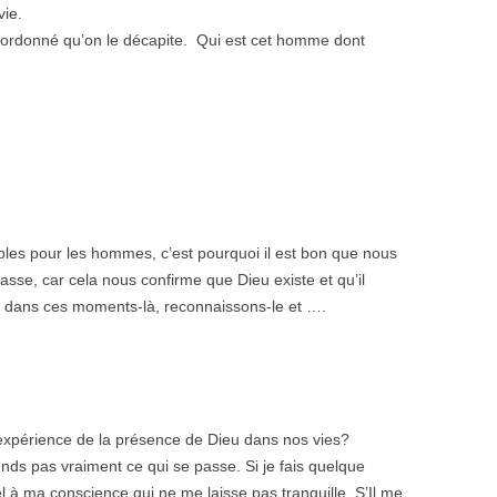
vie.
i ordonné qu’on le décapite. Qui est cet homme dont
les pour les hommes, c’est pourquoi il est bon que nous
sse, car cela nous confirme que Dieu existe et qu’il
i, dans ces moments-là, reconnaissons-le et ….
l’expérience de la présence de Dieu dans nos vies?
nds pas vraiment ce qui se passe. Si je fais quelque
el à ma conscience qui ne me laisse pas tranquille. S’Il me