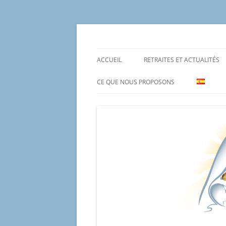
Aller
au
contenu
Un proyecto misionero de María para el Mat
Proyecto Amor Con
ACCUEIL
RETRAITES ET ACTUALITÉS
CE QUE NOUS PROPOSONS