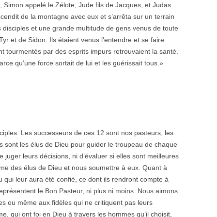
, Simon appelé le Zélote, Jude fils de Jacques, et Judas
escendit de la montagne avec eux et s’arrêta sur un terrain
es disciples et une grande multitude de gens venus de toute
Tyr et de Sidon. Ils étaient venus l’entendre et se faire
nt tourmentés par des esprits impurs retrouvaient la santé.
parce qu’une force sortait de lui et les guérissait tous.»
sciples. Les successeurs de ces 12 sont nos pasteurs, les
 sont les élus de Dieu pour guider le troupeau de chaque
e juger leurs décisions, ni d’évaluer si elles sont meilleures
mme des élus de Dieu et nous soumettre à eux. Quant à
u qui leur aura été confié, ce dont ils rendront compte à
s représentent le Bon Pasteur, ni plus ni moins. Nous aimons
es ou même aux fidèles qui ne critiquent pas leurs
 qui ont foi en Dieu à travers les hommes qu’il choisit,