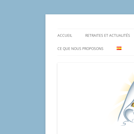
Aller
au
contenu
Un proyecto misionero de María para el Mat
Proyecto Amor Con
ACCUEIL
RETRAITES ET ACTUALITÉS
CE QUE NOUS PROPOSONS