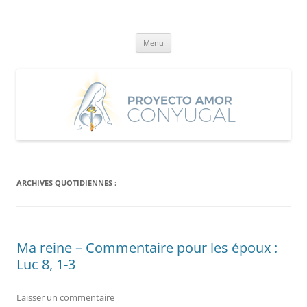
Aller
au
Proyecto Amor Conyugal
contenu
Un proyecto misionero de María para el Matrimonio y la Familia.
Menu
ARCHIVES QUOTIDIENNES :
Ma reine – Commentaire pour les époux :
Luc 8, 1-3
Laisser un commentaire