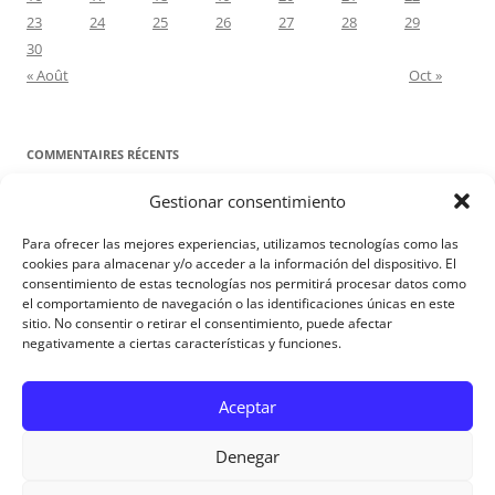
23
24
25
26
27
28
29
30
« Août
Oct »
COMMENTAIRES RÉCENTS
Gestionar consentimiento
Proyecto Amor Conyugal
dans
Contre toute attente. Commentaire
pour les époux : Luc 12, 8-12
Para ofrecer las mejores experiencias, utilizamos tecnologías como las
Manuel Miralles
dans
Contre toute attente. Commentaire pour les
cookies para almacenar y/o acceder a la información del dispositivo. El
consentimiento de estas tecnologías nos permitirá procesar datos como
époux : Luc 12, 8-12
el comportamiento de navegación o las identificaciones únicas en este
sitio. No consentir o retirar el consentimiento, puede afectar
negativamente a ciertas características y funciones.
Aviso Legal
Aceptar
Denegar