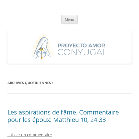
Aller
au
Proyecto Amor Conyugal
contenu
Un proyecto misionero de María para el Matrimonio y la Familia.
Menu
ARCHIVES QUOTIDIENNES :
Les aspirations de l’âme. Commentaire
pour les époux: Matthieu 10, 24-33
Laisser un commentaire