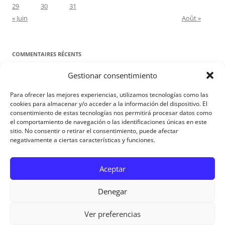
29
30
31
« Juin
Août »
COMMENTAIRES RÉCENTS
Gestionar consentimiento
Proyecto Amor Conyugal
dans
Contre toute attente. Commentaire
pour les époux : Luc 12, 8-12
Para ofrecer las mejores experiencias, utilizamos tecnologías como las
Manuel Miralles
dans
Contre toute attente. Commentaire pour les
cookies para almacenar y/o acceder a la información del dispositivo. El
consentimiento de estas tecnologías nos permitirá procesar datos como
époux : Luc 12, 8-12
el comportamiento de navegación o las identificaciones únicas en este
sitio. No consentir o retirar el consentimiento, puede afectar
negativamente a ciertas características y funciones.
Aviso Legal
Aceptar
Denegar
Ver preferencias