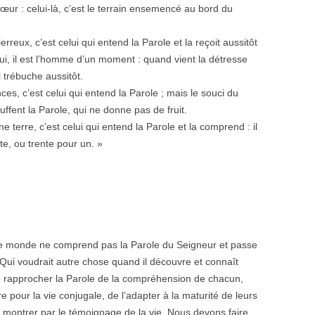
ur : celui-là, c’est le terrain ensemencé au bord du
rreux, c’est celui qui entend la Parole et la reçoit aussitôt
 lui, il est l’homme d’un moment : quand vient la détresse
l trébuche aussitôt.
es, c’est celui qui entend la Parole ; mais le souci du
ffent la Parole, qui ne donne pas de fruit.
 terre, c’est celui qui entend la Parole et la comprend : il
te, ou trente pour un. »
ut le monde ne comprend pas la Parole du Seigneur et passe
 Qui voudrait autre chose quand il découvre et connaît
e rapprocher la Parole de la compréhension de chacun,
re pour la vie conjugale, de l’adapter à la maturité de leurs
 la montrer par le témoignage de la vie. Nous devons faire