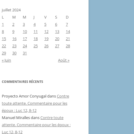
juillet 2024
L
M
M
J
V
S
D
1
2
3
4
5
6
7
8
9
10
11
12
13
14
15
16
17
18
19
20
21
22
23
24
25
26
27
28
29
30
31
« Juin
Août »
COMMENTAIRES RÉCENTS
Proyecto Amor Conyugal
dans
Contre
toute attente. Commentaire pour les
époux : Luc 12, 8-12
Manuel Miralles
dans
Contre toute
attente. Commentaire pour les époux :
Luc 12, 8-12