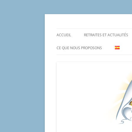
Aller
au
contenu
Un proyecto misionero de María para el Mat
Proyecto Amor Con
ACCUEIL
RETRAITES ET ACTUALITÉS
CE QUE NOUS PROPOSONS