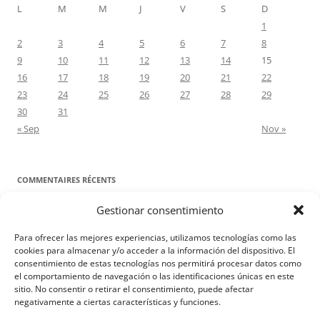
L
M
M
J
V
S
D
1
2
3
4
5
6
7
8
9
10
11
12
13
14
15
16
17
18
19
20
21
22
23
24
25
26
27
28
29
30
31
« Sep
Nov »
COMMENTAIRES RÉCENTS
Gestionar consentimiento
Proyecto Amor Conyugal
dans
Contre toute attente. Commentaire
pour les époux : Luc 12, 8-12
Para ofrecer las mejores experiencias, utilizamos tecnologías como las
Manuel Miralles
dans
Contre toute attente. Commentaire pour les
cookies para almacenar y/o acceder a la información del dispositivo. El
consentimiento de estas tecnologías nos permitirá procesar datos como
époux : Luc 12, 8-12
el comportamiento de navegación o las identificaciones únicas en este
sitio. No consentir o retirar el consentimiento, puede afectar
negativamente a ciertas características y funciones.
Aviso Legal