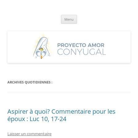
Aller
au
Proyecto Amor Conyugal
contenu
Un proyecto misionero de María para el Matrimonio y la Familia.
Menu
ARCHIVES QUOTIDIENNES :
Aspirer à quoi? Commentaire pour les
époux : Luc 10, 17-24
Laisser un commentaire