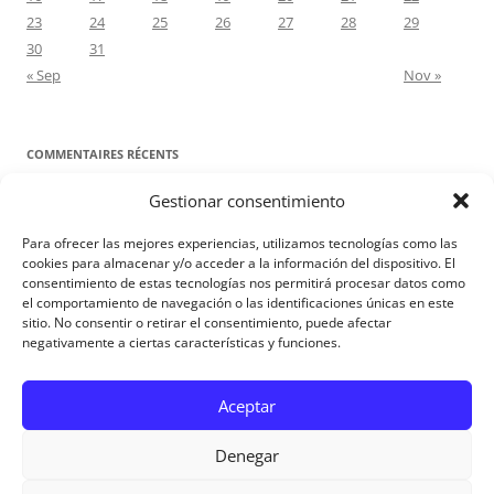
23
24
25
26
27
28
29
30
31
« Sep
Nov »
COMMENTAIRES RÉCENTS
Gestionar consentimiento
Proyecto Amor Conyugal
dans
Contre toute attente. Commentaire
pour les époux : Luc 12, 8-12
Para ofrecer las mejores experiencias, utilizamos tecnologías como las
Manuel Miralles
dans
Contre toute attente. Commentaire pour les
cookies para almacenar y/o acceder a la información del dispositivo. El
consentimiento de estas tecnologías nos permitirá procesar datos como
époux : Luc 12, 8-12
el comportamiento de navegación o las identificaciones únicas en este
sitio. No consentir o retirar el consentimiento, puede afectar
negativamente a ciertas características y funciones.
Aviso Legal
Aceptar
Denegar