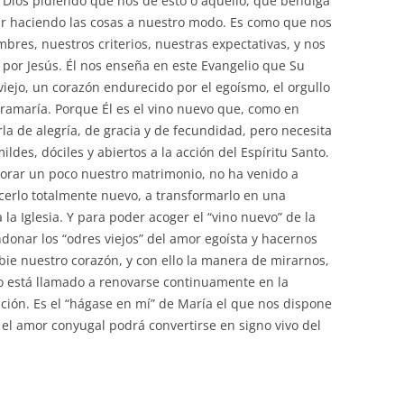
Dios pidiendo que nos de esto o aquello, que bendiga
r haciendo las cosas a nuestro modo. Es como que nos
bres, nuestros criterios, nuestras expectativas, y nos
por Jesús. Él nos enseña en este Evangelio que Su
ejo, un corazón endurecido por el egoísmo, el orgullo
rramaría. Porque Él es el vino nuevo que, como en
la de alegría, de gracia y de fecundidad, pero necesita
ldes, dóciles y abiertos a la acción del Espíritu Santo.
jorar un poco nuestro matrimonio, no ha venido a
erlo totalmente nuevo, a transformarlo en una
a Iglesia. Y para poder acoger el “vino nuevo” de la
onar los “odres viejos” del amor egoísta y hacernos
ie nuestro corazón, y con ello la manera de mirarnos,
o está llamado a renovarse continuamente en la
ación. Es el “hágase en mí” de María el que nos dispone
í, el amor conyugal podrá convertirse en signo vivo del