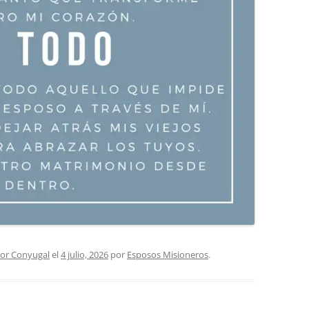
or Conyugal
el
4 julio, 2026
por
Esposos Misioneros
.