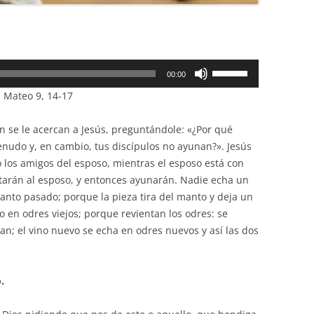
Utiliza
00:00
las
n Mateo 9, 14-17
teclas
de
an se le acercan a Jesús, preguntándole: «¿Por qué
flecha
nudo y, en cambio, tus discípulos no ayunan?». Jesús
arriba/abajo
o los amigos del esposo, mientras el esposo está con
para
atarán al esposo, y entonces ayunarán. Nadie echa un
aumentar
nto pasado; porque la pieza tira del manto y deja un
o
 en odres viejos; porque revientan los odres: se
disminuir
an; el vino nuevo se echa en odres nuevos y así las dos
el
volumen.
.