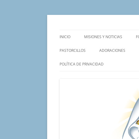
Saltar
al
contenido
Un proyecto misionero de María para el Mat
Proyecto Amor Con
INICIO
MISIONES Y NOTICIAS
F
PASTORCILLOS
ADORACIONES
POLÍTICA DE PRIVACIDAD