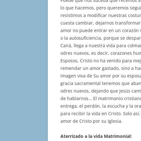
Puede que nos suceda que recemos a 
lo que hacemos, pero queremos segui
resistimos a modificar nuestras costum
cuesta cambiar, dejarnos transformar 
amor no puede entrar en un corazón vi
o la autosuficiencia, porque se despa
Caná, llega a nuestra vida para colmar
odres nuevos, es decir, corazones humi
Esposos, Cristo no ha venido para me
remendar un amor gastado, sino a hac
imagen viva de Su amor por su esposa l
gracia sacramental tenemos que aband
odres nuevos, dejando que Jesús camb
de hablarnos… El matrimonio cristian
entrega, el perdón, la escucha y la or
para recibir la vida en Cristo. Solo as
amor de Cristo por su Iglesia.
Aterrizado a la vida Matrimonial: