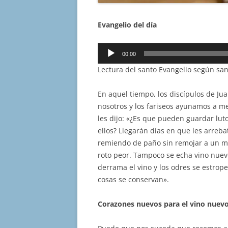
Evangelio del día
Reproductor
00:00
de
Lectura del santo Evangelio según sa
audio
En aquel tiempo, los discípulos de Ju
nosotros y los fariseos ayunamos a me
les dijo: «¿Es que pueden guardar lut
ellos? Llegarán días en que les arreb
remiendo de paño sin remojar a un ma
roto peor. Tampoco se echa vino nuevo
derrama el vino y los odres se estrope
cosas se conservan».
Corazones nuevos para el vino nuevo