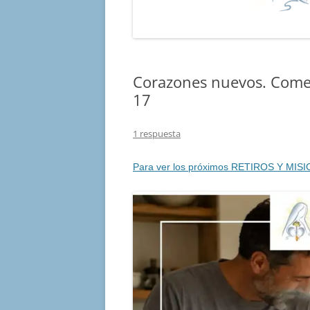
Corazones nuevos. Comen
17
1 respuesta
Para ver los próximos RETIROS Y MISI