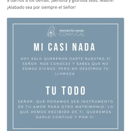
a darnos a los demás. ¡Bendita y gloriosa seas, Madre!
¡Alabado sea por siempre el Señor!