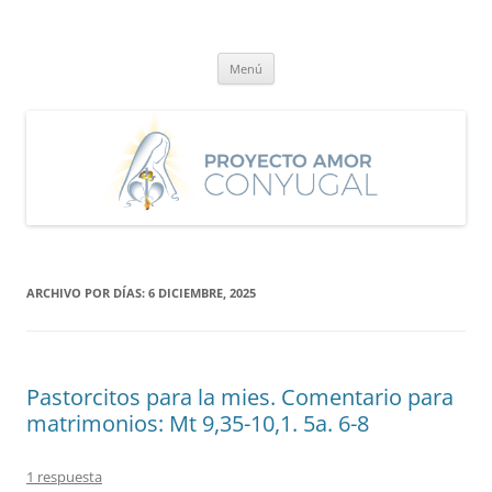
Saltar
al
Proyecto Amor Conyugal
contenido
Un proyecto misionero de María para el Matrimonio y la Familia.
Menú
ARCHIVO POR DÍAS:
6 DICIEMBRE, 2025
Pastorcitos para la mies. Comentario para
matrimonios: Mt 9,35-10,1. 5a. 6-8
1 respuesta