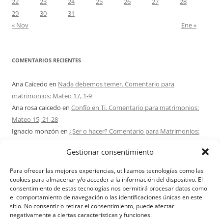
22
23
24
25
26
27
28
29
30
31
« Nov
Ene »
COMENTARIOS RECIENTES
Ana Caicedo
en
Nada debemos temer. Comentario para
matrimonios: Mateo 17, 1-9
Ana rosa caicedo
en
Confío en Ti. Comentario para matrimonios:
Mateo 15, 21-28
Ignacio monzón
en
¿Ser o hacer? Comentario para Matrimonios:
Mateo 15, 1-2. 10-14
Gestionar consentimiento
Maria Asuncion Herrero Mendez
en
¿Ser o hacer? Comentario para
Matrimonios: Mateo 15, 1-2. 10-14
Para ofrecer las mejores experiencias, utilizamos tecnologías como las
Sandra Karina Solomita
en
RETIRO MATRIMONIOS BUENOS AIRES
cookies para almacenar y/o acceder a la información del dispositivo. El
consentimiento de estas tecnologías nos permitirá procesar datos como
7 – 9 AGOSTO 2026
el comportamiento de navegación o las identificaciones únicas en este
sitio. No consentir o retirar el consentimiento, puede afectar
negativamente a ciertas características y funciones.