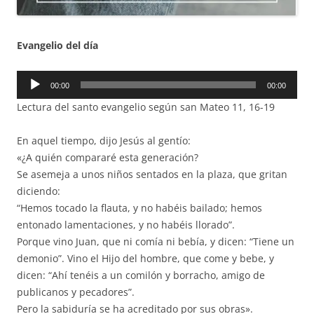
Evangelio del día
Reproductor
00:00
00:00
de
Lectura del santo evangelio según san Mateo 11, 16-19
audio
En aquel tiempo, dijo Jesús al gentío:
«¿A quién compararé esta generación?
Se asemeja a unos niños sentados en la plaza, que gritan
diciendo:
“Hemos tocado la flauta, y no habéis bailado; hemos
entonado lamentaciones, y no habéis llorado”.
Porque vino Juan, que ni comía ni bebía, y dicen: “Tiene un
demonio”. Vino el Hijo del hombre, que come y bebe, y
dicen: “Ahí tenéis a un comilón y borracho, amigo de
publicanos y pecadores”.
Pero la sabiduría se ha acreditado por sus obras».