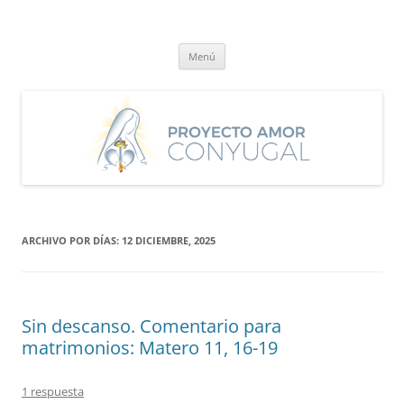
Saltar
al
Proyecto Amor Conyugal
contenido
Un proyecto misionero de María para el Matrimonio y la Familia.
Menú
ARCHIVO POR DÍAS:
12 DICIEMBRE, 2025
Sin descanso. Comentario para
matrimonios: Matero 11, 16-19
1 respuesta