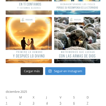
Cargar más
Seguir en Instagram
diciembre 2025
L
M
X
J
V
S
D
1
2
3
4
5
6
7