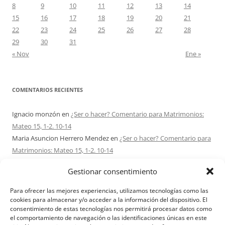
8
9
10
11
12
13
14
15
16
17
18
19
20
21
22
23
24
25
26
27
28
29
30
31
« Nov
Ene »
COMENTARIOS RECIENTES
Ignacio monzón
en
¿Ser o hacer? Comentario para Matrimonios:
Mateo 15, 1-2. 10-14
Maria Asuncion Herrero Mendez
en
¿Ser o hacer? Comentario para
Matrimonios: Mateo 15, 1-2. 10-14
Sandra Karina Solomita
en
RETIRO MATRIMONIOS BUENOS AIRES
Gestionar consentimiento
7 – 9 AGOSTO 2026
Ezio Vendrame
en
Acudid siempre al Señor. Comentario para
Para ofrecer las mejores experiencias, utilizamos tecnologías como las
Matrimonios: san Mateo 14, 22-36
cookies para almacenar y/o acceder a la información del dispositivo. El
consentimiento de estas tecnologías nos permitirá procesar datos como
Sofi
en
Acerca de Proyecto Amor Conyugal
el comportamiento de navegación o las identificaciones únicas en este