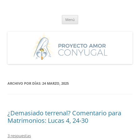
Saltar
al
Proyecto Amor Conyugal
contenido
Un proyecto misionero de María para el Matrimonio y la Familia.
Menú
ARCHIVO POR DÍAS:
24 MARZO, 2025
¿Demasiado terrenal? Comentario para
Matrimonios: Lucas 4, 24-30
3 respuestas