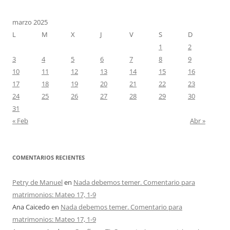
marzo 2025
L
M
X
J
V
S
D
1
2
3
4
5
6
7
8
9
10
11
12
13
14
15
16
17
18
19
20
21
22
23
24
25
26
27
28
29
30
31
« Feb
Abr »
COMENTARIOS RECIENTES
Petry de Manuel
en
Nada debemos temer. Comentario para
matrimonios: Mateo 17, 1-9
Ana Caicedo
en
Nada debemos temer. Comentario para
matrimonios: Mateo 17, 1-9