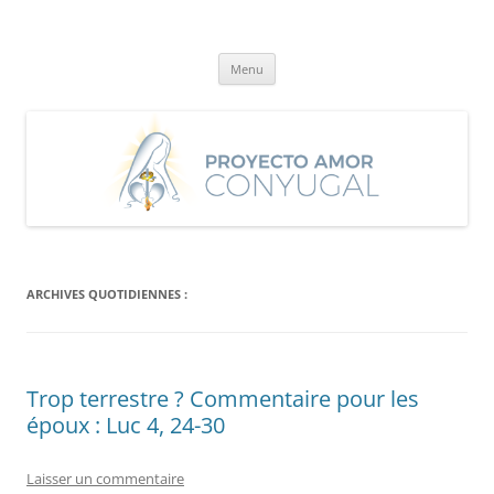
Aller
au
Proyecto Amor Conyugal
contenu
Un proyecto misionero de María para el Matrimonio y la Familia.
Menu
ARCHIVES QUOTIDIENNES :
Trop terrestre ? Commentaire pour les
époux : Luc 4, 24-30
Laisser un commentaire