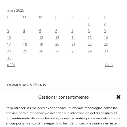
mars 2025
L
M
M
J
V
S
D
1
2
3
4
5
6
7
8
9
10
11
12
13
14
15
16
17
18
19
20
21
22
23
24
25
26
27
28
29
30
31
« Fév
Avr »
COMMENTAIRES RÉCENTS
Gestionar consentimiento
Proyecto Amor Conyugal
dans
Contre toute attente. Commentaire
pour les époux : Luc 12, 8-12
Para ofrecer las mejores experiencias, utilizamos tecnologías como las
Manuel Miralles
dans
Contre toute attente. Commentaire pour les
cookies para almacenar y/o acceder a la información del dispositivo. El
consentimiento de estas tecnologías nos permitirá procesar datos como
époux : Luc 12, 8-12
el comportamiento de navegación o las identificaciones únicas en este