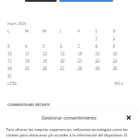
mars 2025
L
M
M
J
V
S
D
1
2
3
4
5
6
7
8
9
10
11
12
13
14
15
16
17
18
19
20
21
22
23
24
25
26
27
28
29
30
31
« Fév
Avr »
COMMENTAIRES RÉCENTS
Gestionar consentimiento
Proyecto Amor Conyugal
dans
Contre toute attente. Commentaire
pour les époux : Luc 12, 8-12
Para ofrecer las mejores experiencias, utilizamos tecnologías como las
Manuel Miralles
dans
Contre toute attente. Commentaire pour les
cookies para almacenar y/o acceder a la información del dispositivo. El