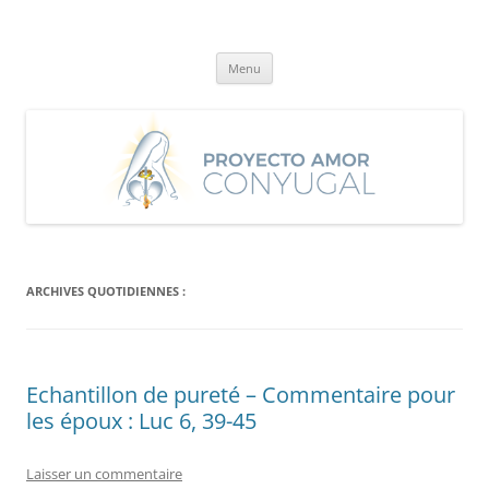
Aller
au
Proyecto Amor Conyugal
contenu
Un proyecto misionero de María para el Matrimonio y la Familia.
Menu
ARCHIVES QUOTIDIENNES :
Echantillon de pureté – Commentaire pour
les époux : Luc 6, 39-45
Laisser un commentaire