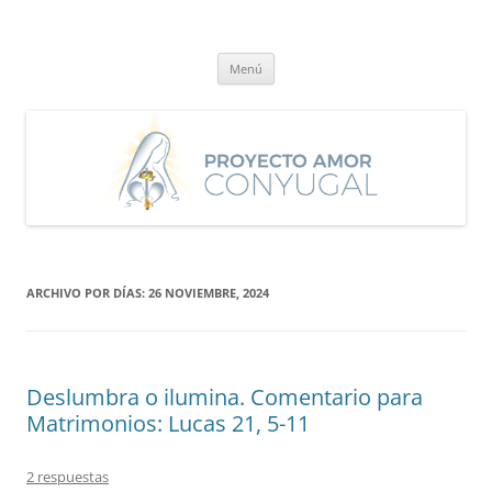
Saltar
al
Proyecto Amor Conyugal
contenido
Un proyecto misionero de María para el Matrimonio y la Familia.
Menú
ARCHIVO POR DÍAS:
26 NOVIEMBRE, 2024
Deslumbra o ilumina. Comentario para
Matrimonios: Lucas 21, 5-11
2 respuestas