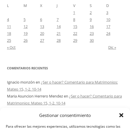
L
M
X
J
V
S
D
1
2
3
4
5
6
7
8
9
10
11
12
13
14
15
16
17
18
19
20
21
22
23
24
25
26
27
28
29
30
« Oct
Dic »
COMENTARIOS RECIENTES
Ignacio monzón
en
¿Ser o hacer? Comentario para Matrimonios:
Mateo 15, 1-2. 10-14
Maria Asuncion Herrero Mendez
en
¿Ser o hacer? Comentario para
Matrimonios: Mateo 15, 1-2. 10-14
Sandra Karina Solomita
en
RETIRO MATRIMONIOS BUENOS AIRES
Gestionar consentimiento
7 – 9 AGOSTO 2026
Ezio Vendrame
en
Acudid siempre al Señor. Comentario para
Para ofrecer las mejores experiencias, utilizamos tecnologías como las