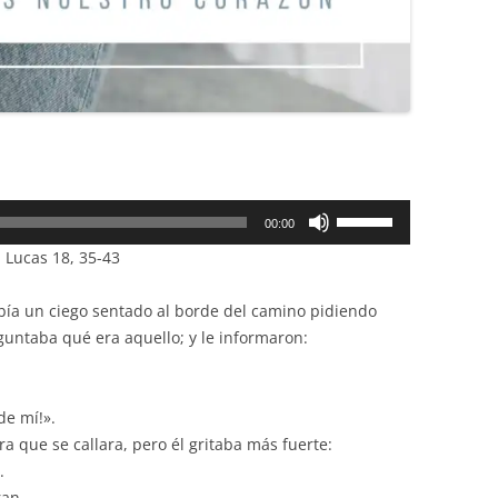
Utiliza
00:00
las
 Lucas 18, 35-43
teclas
de
bía un ciego sentado al borde del camino pidiendo
flecha
guntaba qué era aquello; y le informaron:
arriba/abajo
para
aumentar
de mí!».
o
a que se callara, pero él gritaba más fuerte:
disminuir
.
el
ran.