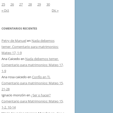
25
26
27
28
29
30
« Oct
Dic »
COMENTARIOS RECIENTES
Petry de Manuel
en
Nada debemos
temer. Comentario para matrimonios:
Mateo 17, 1-9
Ana Caicedo
en
Nada debemos temer.
Comentario para matrimonios: Mateo 17,
1-9
Ana rosa caicedo
en
Confío en Ti.
Comentario para matrimonios: Mateo 15,
21-28
Ignacio monzón
en
¿Ser o hacer?
Comentario para Matrimonios: Mateo 15,
1-2. 10-14