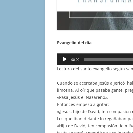
Evangelio del día
Reproductor
00:00
de
Lectura del santo evangelio según san
audio
Cuando se acercaba Jesús a Jericó, ha
limosna. Al oír que pasaba gente, pre
«Pasa Jesús el Nazareno».
Entonces empezó a gritar:
«¡Jesús, hijo de David, ten compasión 
Los que iban delante lo regañaban par
«Hijo de David, ten compasión de mí!»
Jesús se paró y mandó que se lo traje