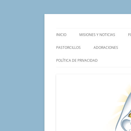
Saltar
al
contenido
Un proyecto misionero de María para el Mat
Proyecto Amor Con
INICIO
MISIONES Y NOTICIAS
F
PASTORCILLOS
ADORACIONES
POLÍTICA DE PRIVACIDAD