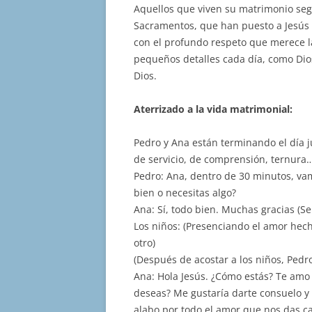
Aquellos que viven su matrimonio segú
Sacramentos, que han puesto a Jesús 
con el profundo respeto que merece l
pequeños detalles cada día, como Dios
Dios.
Aterrizado a la vida matrimonial:
Pedro y Ana están terminando el día j
de servicio, de comprensión, ternura…
Pedro: Ana, dentro de 30 minutos, vam
bien o necesitas algo?
Ana: Sí, todo bien. Muchas gracias (S
Los niños: (Presenciando el amor hec
otro)
(Después de acostar a los niños, Pedr
Ana: Hola Jesús. ¿Cómo estás? Te am
deseas? Me gustaría darte consuelo y v
alabo por todo el amor que nos das ca