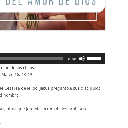
Utiliza
00:00
las
reino de los cielos.
teclas
n Mateo 16, 13-19
de
flecha
 de Cesarea de Filipo, Jesús preguntó a sus discípulos:
arriba/abajo
del hombre?».
para
aumentar
as, otros que Jeremías o uno de los profetas».
o
disminuir
.
el