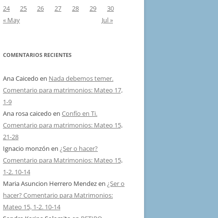
24
25
26
27
28
29
30
« May
Jul »
COMENTARIOS RECIENTES
Ana Caicedo
en
Nada debemos temer.
Comentario para matrimonios: Mateo 17,
1-9
Ana rosa caicedo
en
Confío en Ti.
Comentario para matrimonios: Mateo 15,
21-28
Ignacio monzón
en
¿Ser o hacer?
Comentario para Matrimonios: Mateo 15,
1-2. 10-14
Maria Asuncion Herrero Mendez
en
¿Ser o
hacer? Comentario para Matrimonios:
Mateo 15, 1-2. 10-14