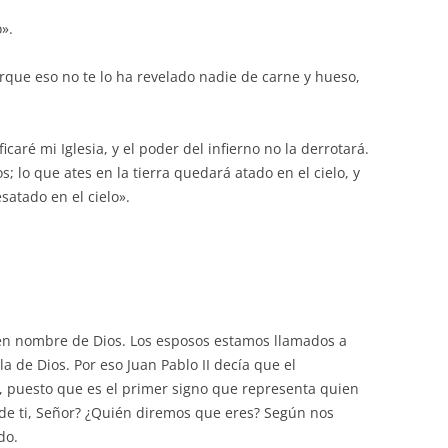
volumen.
o».
orque eso no te lo ha revelado nadie de carne y hueso,
icaré mi Iglesia, y el poder del infierno no la derrotará.
os; lo que ates en la tierra quedará atado en el cielo, y
satado en el cielo».
 en nombre de Dios. Los esposos estamos llamados a
a de Dios. Por eso Juan Pablo II decía que el
 puesto que es el primer signo que representa quien
 de ti, Señor? ¿Quién diremos que eres? Según nos
do.