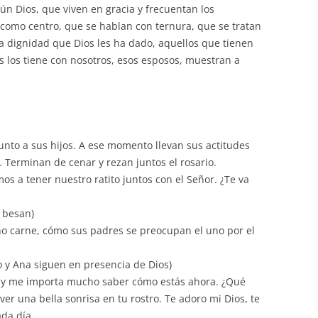
n Dios, que viven en gracia y frecuentan los
como centro, que se hablan con ternura, que se tratan
a dignidad que Dios les ha dado, aquellos que tienen
 los tiene con nosotros, esos esposos, muestran a
unto a sus hijos. A ese momento llevan sus actitudes
 Terminan de cenar y rezan juntos el rosario.
os a tener nuestro ratito juntos con el Señor. ¿Te va
e besan)
ho carne, cómo sus padres se preocupan el uno por el
o y Ana siguen en presencia de Dios)
o y me importa mucho saber cómo estás ahora. ¿Qué
er una bella sonrisa en tu rostro. Te adoro mi Dios, te
da día.