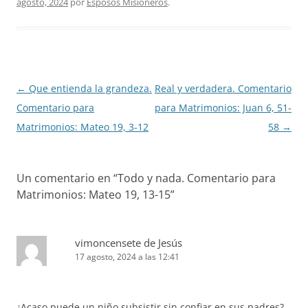
agosto, 2024
por
Esposos Misioneros
.
Navegación
←
Que entienda la grandeza.
Real y verdadera. Comentario
de
Comentario para
para Matrimonios: Juan 6, 51-
entradas
Matrimonios: Mateo 19, 3-12
58
→
Un comentario en “
Todo y nada. Comentario para
Matrimonios: Mateo 19, 13-15
”
vimoncensete de Jesús
17 agosto, 2024 a las 12:41
¿Acaso puede un niño subsistir sin confiar en sus padres?