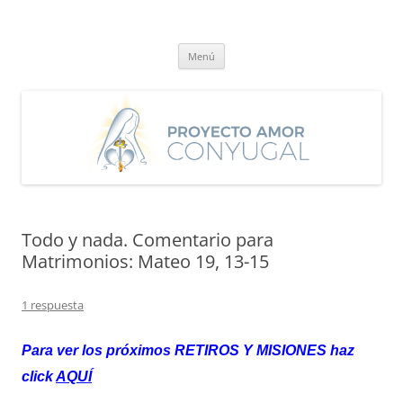
Saltar
al
Proyecto Amor Conyugal
contenido
Un proyecto misionero de María para el Matrimonio y la Familia.
Menú
Todo y nada. Comentario para
Matrimonios: Mateo 19, 13-15
1 respuesta
Para ver los próximos RETIROS
Y MISIONES haz
click
AQUÍ