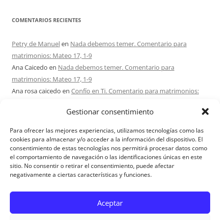
COMENTARIOS RECIENTES
Petry de Manuel
en
Nada debemos temer. Comentario para
matrimonios: Mateo 17, 1-9
Ana Caicedo
en
Nada debemos temer. Comentario para
matrimonios: Mateo 17, 1-9
Ana rosa caicedo
en
Confío en Ti. Comentario para matrimonios:
Mateo 15, 21-28
Gestionar consentimiento
Ignacio monzón
en
¿Ser o hacer? Comentario para Matrimonios:
Mateo 15, 1-2. 10-14
Para ofrecer las mejores experiencias, utilizamos tecnologías como las
Maria Asuncion Herrero Mendez
en
¿Ser o hacer? Comentario para
cookies para almacenar y/o acceder a la información del dispositivo. El
consentimiento de estas tecnologías nos permitirá procesar datos como
Matrimonios: Mateo 15, 1-2. 10-14
el comportamiento de navegación o las identificaciones únicas en este
sitio. No consentir o retirar el consentimiento, puede afectar
negativamente a ciertas características y funciones.
Aviso Legal
Aceptar