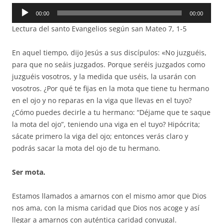
Reproductor
00:00
00:00
de
Lectura del santo Evangelios según san Mateo 7, 1-5
audio
En aquel tiempo, dijo Jesús a sus discípulos: «No juzguéis,
para que no seáis juzgados. Porque seréis juzgados como
juzguéis vosotros, y la medida que uséis, la usarán con
vosotros. ¿Por qué te fijas en la mota que tiene tu hermano
en el ojo y no reparas en la viga que llevas en el tuyo?
¿Cómo puedes decirle a tu hermano: “Déjame que te saque
la mota del ojo”, teniendo una viga en el tuyo? Hipócrita;
sácate primero la viga del ojo; entonces verás claro y
podrás sacar la mota del ojo de tu hermano.
Ser mota.
Estamos llamados a amarnos con el mismo amor que Dios
nos ama, con la misma caridad que Dios nos acoge y así
llegar a amarnos con auténtica caridad conyugal.