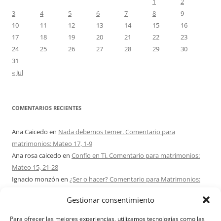
1
2
3
4
5
6
7
8
9
10
11
12
13
14
15
16
17
18
19
20
21
22
23
24
25
26
27
28
29
30
31
« Jul
COMENTARIOS RECIENTES
Ana Caicedo
en
Nada debemos temer. Comentario para
matrimonios: Mateo 17, 1-9
Ana rosa caicedo
en
Confío en Ti. Comentario para matrimonios:
Mateo 15, 21-28
Ignacio monzón
en
¿Ser o hacer? Comentario para Matrimonios:
Mateo 15, 1-2. 10-14
Gestionar consentimiento
Maria Asuncion Herrero Mendez
en
¿Ser o hacer? Comentario para
Matrimonios: Mateo 15, 1-2. 10-14
Para ofrecer las mejores experiencias, utilizamos tecnologías como las