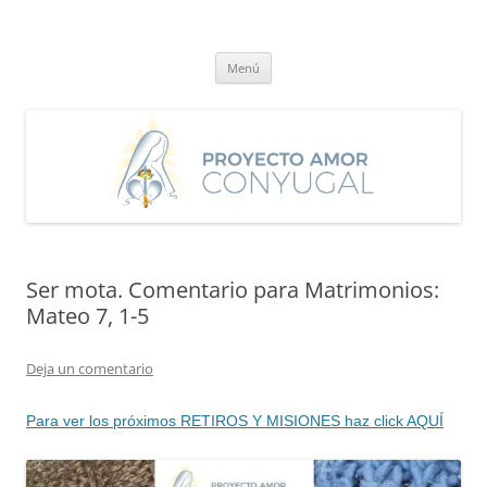
Saltar
al
Proyecto Amor Conyugal
contenido
Un proyecto misionero de María para el Matrimonio y la Familia.
Menú
Ser mota. Comentario para Matrimonios:
Mateo 7, 1-5
Deja un comentario
Para ver los próximos RETIROS Y MISIONES haz click AQUÍ