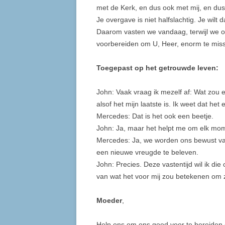
met de Kerk, en dus ook met mij, en dus
Je overgave is niet halfslachtig. Je wilt d
Daarom vasten we vandaag, terwijl we 
voorbereiden om U, Heer, enorm te miss
Toegepast op het getrouwde leven:
John: Vaak vraag ik mezelf af: Wat zou e
alsof het mijn laatste is. Ik weet dat het
Mercedes: Dat is het ook een beetje.
John: Ja, maar het helpt me om elk mome
Mercedes: Ja, we worden ons bewust va
een nieuwe vreugde te beleven.
John: Precies. Deze vastentijd wil ik d
van wat het voor mij zou betekenen om zo
Moeder
,
Help ons om ons goed voor te bereiden 