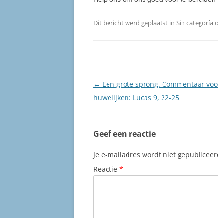
Dit bericht werd geplaatst in
Sin categoría
Berichtnavigatie
←
Een grote sprong. Commentaar voo
huwelijken: Lucas 9, 22-25
Geef een reactie
Je e-mailadres wordt niet gepubliceer
Reactie
*