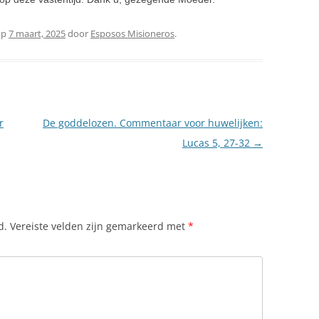
op
7 maart, 2025
door
Esposos Misioneros
.
r
De goddelozen. Commentaar voor huwelijken:
Lucas 5, 27-32
→
d.
Vereiste velden zijn gemarkeerd met
*