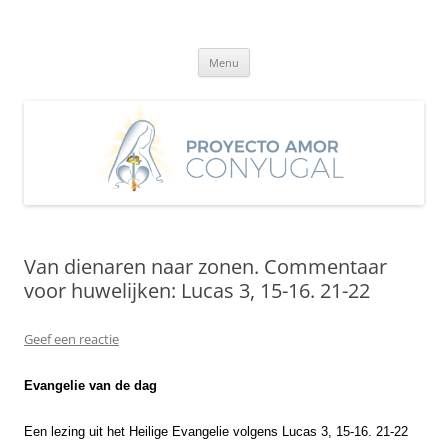
Ga
naar
Proyecto Amor Conyugal
de
Un proyecto misionero de María para el Matrimonio y la Familia.
inhoud
Menu
Van dienaren naar zonen. Commentaar
voor huwelijken: Lucas 3, 15-16. 21-22
Geef een reactie
Evangelie van de dag
Een lezing uit het Heilige Evangelie volgens Lucas 3, 15-16. 21-22