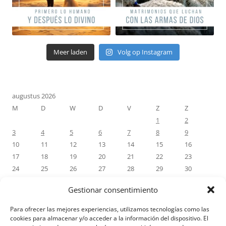
Meer laden
Volg op Instagram
augustus 2026
M
D
W
D
V
Z
Z
1
2
3
4
5
6
7
8
9
10
11
12
13
14
15
16
17
18
19
20
21
22
23
24
25
26
27
28
29
30
31
Gestionar consentimiento
« jul
Para ofrecer las mejores experiencias, utilizamos tecnologías como las
cookies para almacenar y/o acceder a la información del dispositivo. El