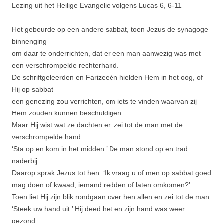
Lezing uit het Heilige Evangelie volgens Lucas 6, 6-11
Het gebeurde op een andere sabbat, toen Jezus de synagoge
binnenging
om daar te onderrichten, dat er een man aanwezig was met
een verschrompel­de rechterhand.
De schriftgeleer­den en Farizeeën hielden Hem in het oog, of
Hij op sabbat
een genezing zou verrichten, om iets te vinden waarvan zij
Hem zouden kunnen beschuldigen.
Maar Hij wist wat ze dachten en zei tot de man met de
verschrompel­de hand:
‘Sta op en kom in het midden.’ De man stond op en trad
naderbij.
Daarop sprak Jezus tot hen: ‘Ik vraag u of men op sabbat goed
mag doen of kwaad, iemand redden of laten omkomen?’
Toen liet Hij zijn blik rondgaan over hen allen en zei tot de man:
‘Steek uw hand uit.’ Hij deed het en zijn hand was weer
gezond.