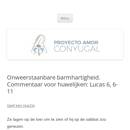
Ga
naar
Proyecto Amor Conyugal
de
Un proyecto misionero de María para el Matrimonio y la Familia.
inhoud
Menu
Onweerstaanbare barmhartigheid.
Commentaar voor huwelijken: Lucas 6, 6-
11
Geef een reactie
Ze lagen op de loer om te zien of hij op de sabbat zou
genezen.