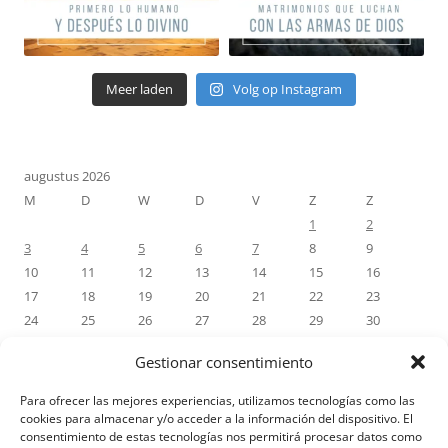
Meer laden
Volg op Instagram
augustus 2026
M
D
W
D
V
Z
Z
1
2
3
4
5
6
7
8
9
10
11
12
13
14
15
16
17
18
19
20
21
22
23
24
25
26
27
28
29
30
31
Gestionar consentimiento
« jul
Para ofrecer las mejores experiencias, utilizamos tecnologías como las
cookies para almacenar y/o acceder a la información del dispositivo. El
consentimiento de estas tecnologías nos permitirá procesar datos como
RECENTE REACTIES