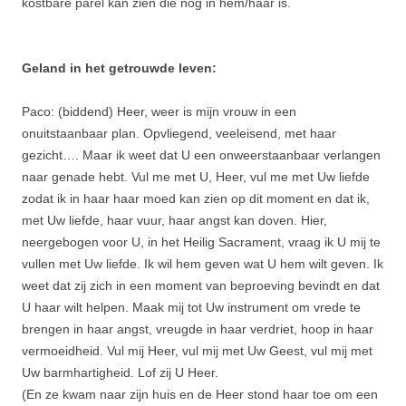
kostbare parel kan zien die nog in hem/haar is.
Geland in het getrouwde leven:
Paco: (biddend) Heer, weer is mijn vrouw in een
onuitstaanbaar plan. Opvliegend, veeleisend, met haar
gezicht…. Maar ik weet dat U een onweerstaanbaar verlangen
naar genade hebt. Vul me met U, Heer, vul me met Uw liefde
zodat ik in haar haar moed kan zien op dit moment en dat ik,
met Uw liefde, haar vuur, haar angst kan doven. Hier,
neergebogen voor U, in het Heilig Sacrament, vraag ik U mij te
vullen met Uw liefde. Ik wil hem geven wat U hem wilt geven. Ik
weet dat zij zich in een moment van beproeving bevindt en dat
U haar wilt helpen. Maak mij tot Uw instrument om vrede te
brengen in haar angst, vreugde in haar verdriet, hoop in haar
vermoeidheid. Vul mij Heer, vul mij met Uw Geest, vul mij met
Uw barmhartigheid. Lof zij U Heer.
(En ze kwam naar zijn huis en de Heer stond haar toe om een