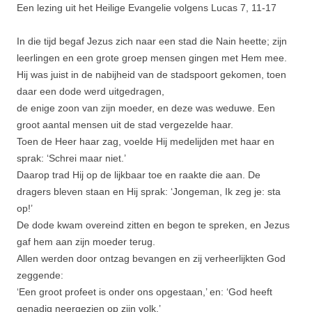
Een lezing uit het Heilige Evangelie volgens Lucas 7, 11-17
In die tijd begaf Jezus zich naar een stad die Nain heette; zijn
leerlingen en een grote groep mensen gingen met Hem mee.
Hij was juist in de nabijheid van de stadspoort gekomen, toen
daar een dode werd uitgedragen,
de enige zoon van zijn moeder, en deze was weduwe. Een
groot aantal mensen uit de stad vergezelde haar.
Toen de Heer haar zag, voelde Hij medelijden met haar en
sprak: ‘Schrei maar niet.’
Daarop trad Hij op de lijkbaar toe en raakte die aan. De
dragers bleven staan en Hij sprak: ‘Jongeman, Ik zeg je: sta
op!’
De dode kwam overeind zitten en begon te spreken, en Jezus
gaf hem aan zijn moeder terug.
Allen werden door ontzag bevangen en zij verheerlijkten God
zeggende:
‘Een groot profeet is onder ons opgestaan,’ en: ‘God heeft
genadig neergezien op zijn volk.’