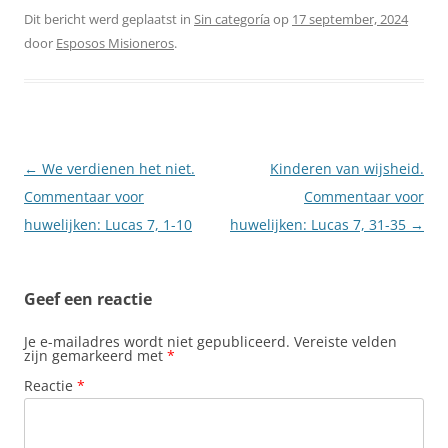
Dit bericht werd geplaatst in
Sin categoría
op
17 september, 2024
door
Esposos Misioneros
.
Berichtnavigatie
←
We verdienen het niet.
Kinderen van wijsheid.
Commentaar voor
Commentaar voor
huwelijken: Lucas 7, 1-10
huwelijken: Lucas 7, 31-35
→
Geef een reactie
Je e-mailadres wordt niet gepubliceerd.
Vereiste velden
zijn gemarkeerd met
*
Reactie
*