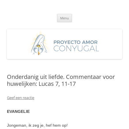
Ga
naar
Proyecto Amor Conyugal
de
Un proyecto misionero de María para el Matrimonio y la Familia.
inhoud
Menu
Onderdanig uit liefde. Commentaar voor
huwelijken: Lucas 7, 11-17
Geef een reactie
EVANGELIE
Jongeman, ik zeg je, hef hem op!