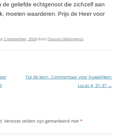
n de geliefde echtgenoot die zichzelf aan
ak, moeten waarderen. Prijs de Heer voor
op
2 september, 2024
door
Esposos Misioneros
.
oor
Tot de kern. Commentaar voor huwelijken:
3
Lucas 4, 31-37
→
d.
Vereiste velden zijn gemarkeerd met
*