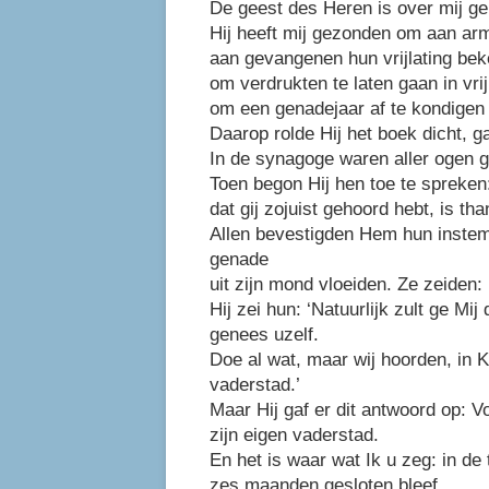
De geest des Heren is over mij ge
Hij heeft mij gezonden om aan ar
aan gevangenen hun vrijlating beke
om verdrukten te laten gaan in vrij
om een genade­jaar af te kondigen
Daarop rolde Hij het boek dicht, g
In de synagoge waren aller ogen 
Toen begon Hij hen toe te spreken
dat gij zojuist gehoord hebt, is tha
Allen bevestigden Hem hun instem
genade
uit zijn mond vloeiden. Ze zeiden:
Hij zei hun: ‘Natuurlijk zult ge M
genees uzelf.
Doe al wat, maar wij hoorden, in 
vaderstad.’
Maar Hij gaf er dit antwoord op: V
zijn eigen vaderstad.
En het is waar wat Ik u zeg: in de 
zes maanden gesloten bleef