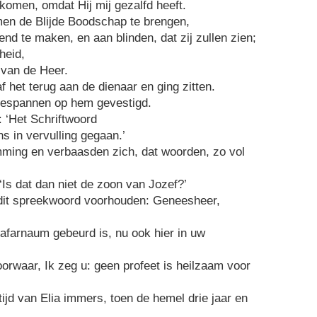
komen, omdat Hij mij gezalfd heeft.
men de Blijde Boodschap te brengen,
nd te maken, en aan blinden, dat zij zullen zien;
heid,
 van de Heer.
af het terug aan de dienaar en ging zitten.
gespannen op hem gevestigd.
: ‘Het Schriftwoord
ns in vervulling gegaan.’
ming en verbaasden zich, dat woorden, zo vol
 ‘Is dat dan niet de zoon van Jozef?’
ij dit spreekwoord voorhouden: Geneesheer,
Kafarnaum gebeurd is, nu ook hier in uw
oor­waar, Ik zeg u: geen profeet is heilzaam voor
tijd van Elia immers, toen de hemel drie jaar en